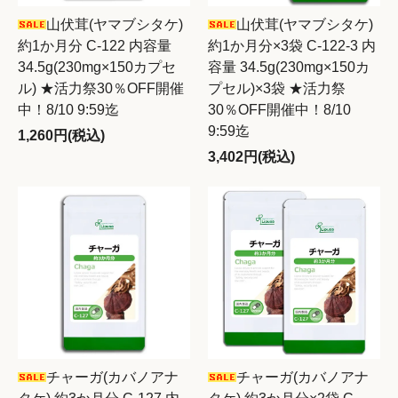
山伏茸(ヤマブシタケ)
山伏茸(ヤマブシタケ)
約1か月分 C-122 内容量
約1か月分×3袋 C-122-3 内
34.5g(230mg×150カプセ
容量 34.5g(230mg×150カ
ル) ★活力祭30％OFF開催
プセル)×3袋 ★活力祭
中！8/10 9:59迄
30％OFF開催中！8/10
9:59迄
1,260円(税込)
3,402円(税込)
チャーガ(カバノアナ
チャーガ(カバノアナ