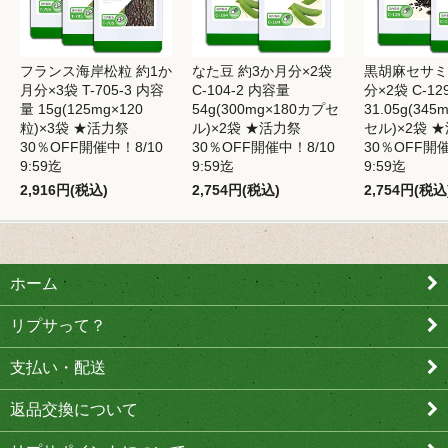
フランス海岸松粒 約1か
なた豆 約3か月分×2袋
黒胡麻セサミ
月分×3袋 T-705-3 内容
C-104-2 内容量
分×2袋 C-12
量 15g(125mg×120
54g(300mg×180カプセ
31.05g(34
粒)×3袋 ★活力祭
ル)×2袋 ★活力祭
セル)×2袋 
30％OFF開催中！8/10
30％OFF開催中！8/10
30％OFF開催
9:59迄
9:59迄
9:59迄
2,916円(税込)
2,754円(税込)
2,754円(税込
ホーム
リプサって？
支払い・配送
返品交換について