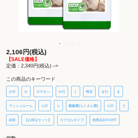
2,106円(税込)
【SALE価格】
定価：2,340円(税込) -->
この商品のキーワード
か行
か
カテキン
か行
く
熊笹
ま行
ま
マッシュルーム
ら行
ら
酪酸菌(らくさん菌)
ら行
り
緑茶
【お得なセット】
カプセルタイプ
他商品10％OFF