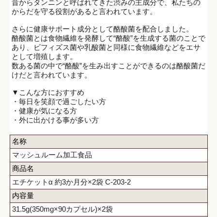
昔からタンニンと呼ばれてきた渋みの主成分で、私たちの
からだを守る役割があると言われています。
さらに健康サポート成分として酪酸菌を配合しました。
酪酸菌とは食物繊維を発酵して“酪酸”を生成する菌のことで
あり、ビフィズス菌や乳酸菌と同様に食物繊維などをエサ
として増殖します。
数ある菌の中で“酪酸”を生み出すことができるのは酪酸菌だ
けだと言われています。
▼こんな方におすすめ
・毎日を笑顔で過ごしたい方
・健康が気になる方
・外に出かける事が多い方
名称
マッシュルーム加工食品
商品名
エチケットα 約3か月分×2袋 C-203-2
内容量
31.5g(350mg×90カプセル)×2袋