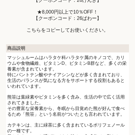
【クーポンコード：26げんき】
★8,000円以上で10％OFF！
【クーポンコード：26ぱわー】
こちらをコピーしてお使いください。
商品説明
マッシュルームはハラタケ科ハラタケ属のキノコで、カリ
ウムや食物繊維、ビタミンD、ビタミンB群など、多くの栄
養素が含まれています。
特にパントテン酸やナイアシンなどが多く含まれており、
生活のバランスが気になる方をサポートする役割もあると
いわれています。
熊笹は葉緑素やビタミンを多く含み、生活の中で広く活用
されてきました。
その豊富な栄養素から、冬眠から目覚めた熊が好んで食べ
るため「熊笹」という名前がついたとも言われています。
カテキンは、主に緑茶に多く含まれているポリフェノール
の一種です。