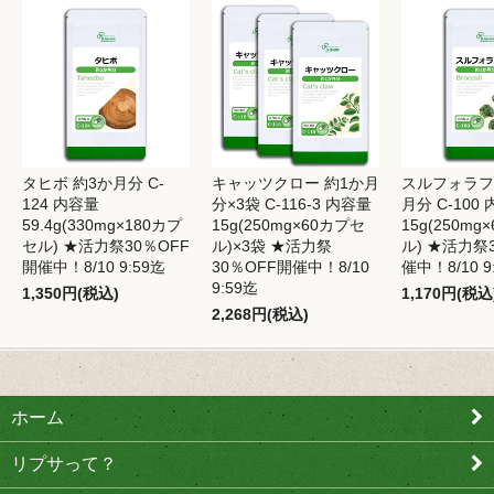
タヒボ 約3か月分 C-
キャッツクロー 約1か月
スルフォラフ
124 内容量
分×3袋 C-116-3 内容量
月分 C-100
59.4g(330mg×180カプ
15g(250mg×60カプセ
15g(250mg
セル) ★活力祭30％OFF
ル)×3袋 ★活力祭
ル) ★活力祭
開催中！8/10 9:59迄
30％OFF開催中！8/10
催中！8/10 9
9:59迄
1,350円(税込)
1,170円(税込
2,268円(税込)
ホーム
リプサって？