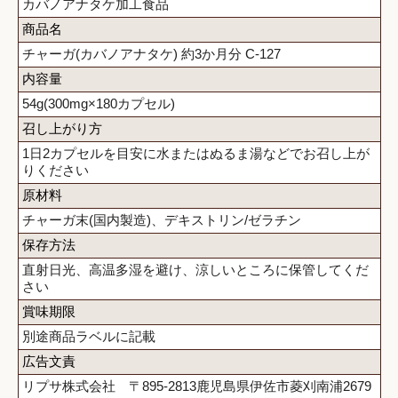
カバノアナタケ加工食品
商品名
チャーガ(カバノアナタケ) 約3か月分 C-127
内容量
54g(300mg×180カプセル)
召し上がり方
1日2カプセルを目安に水またはぬるま湯などでお召し上が
りください
原材料
チャーガ末(国内製造)、デキストリン/ゼラチン
保存方法
直射日光、高温多湿を避け、涼しいところに保管してくだ
さい
賞味期限
別途商品ラベルに記載
広告文責
リプサ株式会社 〒895-2813鹿児島県伊佐市菱刈南浦2679