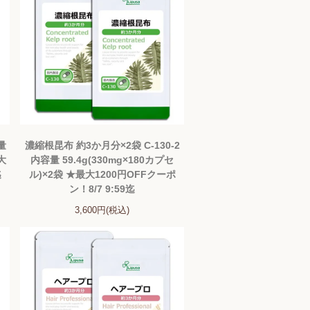
量
濃縮根昆布 約3か月分×2袋 C-130-2
大
内容量 59.4g(330mg×180カプセ
迄
ル)×2袋 ★最大1200円OFFクーポ
ン！8/7 9:59迄
3,600円(税込)