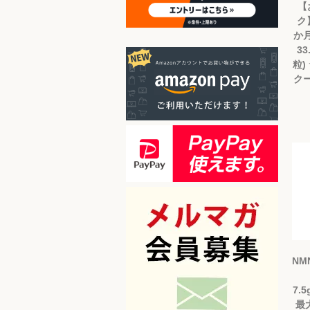
【
ク
か月
33
粒)
クー
NM
7.5
最