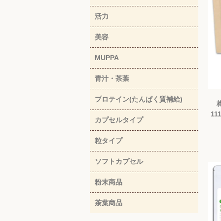
活力
美容
MUPPA
青汁・茶葉
プロテイン(たんぱく質補給)
11
カプセルタイプ
粒タイプ
ソフトカプセル
粉末商品
茶葉商品