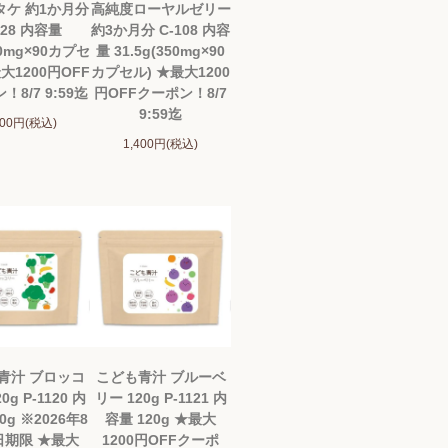
タケ 約1か月分
高純度ローヤルゼリー
128 内容量
約3か月分 C-108 内容
00mg×90カプセ
量 31.5g(350mg×90
大1200円OFF
カプセル) ★最大1200
8/7 9:59迄
円OFFクーポン！8/7
9:59迄
200円(税込)
1,400円(税込)
青汁 ブロッコ
こども青汁 ブルーベ
0g P-1120 内
リー 120g P-1121 内
0g ※2026年8
容量 120g ★最大
日期限 ★最大
1200円OFFクーポ