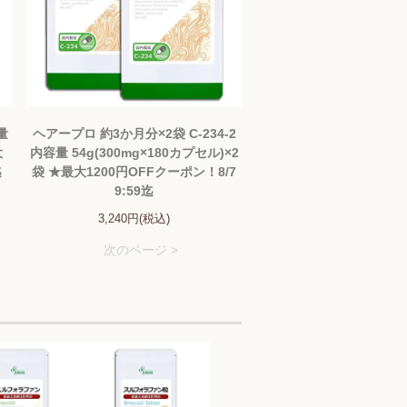
量
ヘアープロ 約3か月分×2袋 C-234-2
大
内容量 54g(300mg×180カプセル)×2
迄
袋 ★最大1200円OFFクーポン！8/7
9:59迄
3,240円(税込)
次のページ >