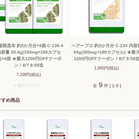
縮根昆布 約3か月分×4袋 C-130-4
ヘアープロ 約3か月分 C-234 内容
容量 59.4g(330mg×180カプセ
54g(300mg×180カプセル) ★最
)×4袋 ★最大1200円OFFクーポ
1200円OFFクーポン！8/7 9:59
ン！8/7 9:59迄
1,800円(税込)
7,200円(税込)
9
< 前のページ
全
件 [ 1-9 ]
すすめ商品