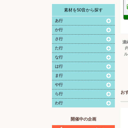
素材を50音から探す
あ行
か行
さ行
濃
内
た行
ル
な行
は行
ま行
や行
お
ら行
わ行
開催中の企画