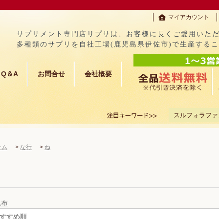
マイアカウント
サプリメント専門店リプサは、お客様に長くご愛用いた
多種類のサプリを自社工場(鹿児島県伊佐市)で生産する
Q＆A
お問合せ
会社概要
スルフォラファ
ーム
>
な行
>
ね
昆布