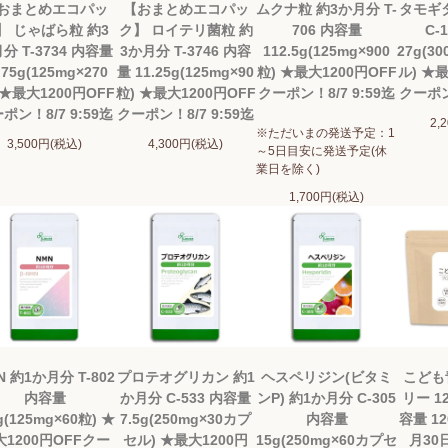
おまとめエコパッ
【おまとめエコパッ
ムクナ粒 約3か月分 T-
タモギ
】 じゃばら粒 約3
ク】 ロイテリ菌粒 約
706 内容量
C-
分 T-3734 内容量
3か月分 T-3746 内容
112.5g(125mg×900
27g(3
.75g(125mg×270
量 11.25g(125mg×90
粒) ★最大1200円OFF
ル) ★最
 ★最大1200円OFF
粒) ★最大1200円OFF
クーポン！8/7 9:59迄
クーポン！
ポン！8/7 9:59迄
クーポン！8/7 9:59迄
2,
※ただいまの発送予定：1
3,500円(税込)
4,300円(税込)
～5日目安に発送予定(休
業日を除く)
1,700円(税込)
N 約1か月分 T-802
プロテオグリカン 約1
ヘスペリジン(ビタミ
こども
内容量
か月分 C-533 内容量
ンP) 約1か月分 C-305
リー 12
g(125mg×60粒) ★
7.5g(250mg×30カプ
内容量
容量 12
大1200円OFFクー
セル) ★最大1200円
15g(250mg×60カプセ
月30