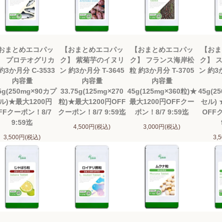
おまとめエコパッ
【おまとめエコパッ
【おまとめエコパッ
【おま
】 プロテオグリカ
ク】 紫菊芋のイヌリ
ク】 フランス海岸松
ク】 
約3か月分 C-3533
ン 約3か月分 T-3645
粒 約3か月分 T-3705
ン 約3
内容量
内容量
内容量
.5g(250mg×90カプ
33.75g(125mg×270
45g(125mg×360粒)★
45g(2
ル)★最大1200円
粒)★最大1200円OFF
最大1200円OFFクー
セル) 
FFクーポン！8/7
クーポン！8/7 9:59迄
ポン！8/7 9:59迄
OFF
9:59迄
4,500円(税込)
3,000円(税込)
3,500円(税込)
3,