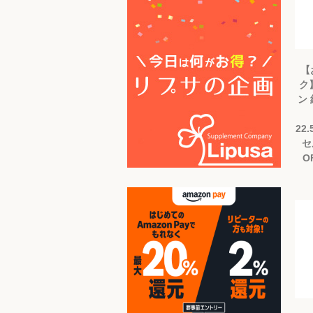
【
ク
ン 
22
セ
O