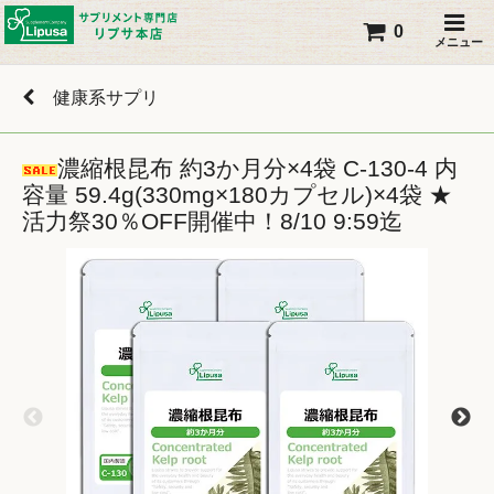
0
メニュー
健康系サプリ
濃縮根昆布 約3か月分×4袋 C-130-4 内
容量 59.4g(330mg×180カプセル)×4袋 ★
活力祭30％OFF開催中！8/10 9:59迄