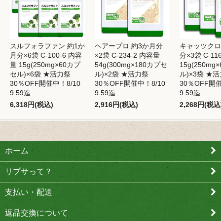
スルフォラファン 約1か
ヘアープロ 約3か月分
キャッツクロ
月分×6袋 C-100-6 内容
×2袋 C-234-2 内容量
分×3袋 C-11
量 15g(250mg×60カプ
54g(300mg×180カプセ
15g(250mg
セル)×6袋 ★活力祭
ル)×2袋 ★活力祭
ル)×3袋 ★
30％OFF開催中！8/10
30％OFF開催中！8/10
30％OFF開催
9:59迄
9:59迄
9:59迄
6,318円(税込)
2,916円(税込)
2,268円(税込
ホーム
リプサって？
支払い・配送
返品交換について