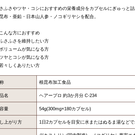
さふさやツヤ・コシにおすすめの栄養成分をカプセルにぎゅっと詰
昆布・亜鉛・日本山人参・ノコギリヤシを配合。
こんな方におすすめ
ふさふさを維持したい方
ボリュームが気になる方
ツヤとコシが気になる方
若々しくありたい方
称
根昆布加工食品
品名
ヘアープロ 約3か月分 C-234
容量
54g(300mg×180カプセル)
し上がり方
1日2カプセルを目安に水またはぬるま湯など