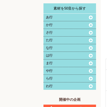
素材を50音から探す
あ行
か行
さ行
た行
な行
は行
ま行
や行
ら行
わ行
開催中の企画