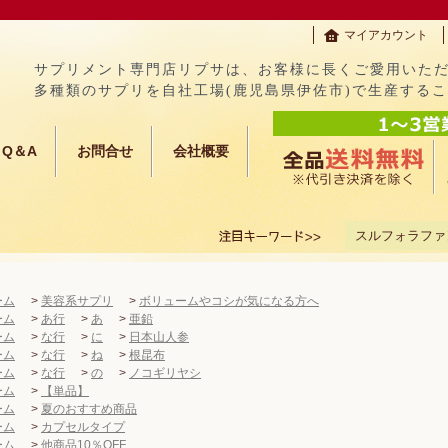
マイアカウント
サプリメント専門店リプサは、お客様に長くご愛用いた
多種類のサプリを自社工場(鹿児島県伊佐市)で生産する
Q＆A
お問合せ
会社概要
スルフォラファ
ーム
>
美容系サプリ
>
ボリュームやコシが気になる方へ
ーム
>
あ行
>
あ
>
亜鉛
ーム
>
な行
>
に
>
日本山人参
ーム
>
な行
>
ね
>
根昆布
ーム
>
な行
>
の
>
ノコギリヤシ
ーム
>
【単品】
ーム
>
夏のおすすめ商品
ーム
>
カプセルタイプ
ーム
>
他商品10％OFF