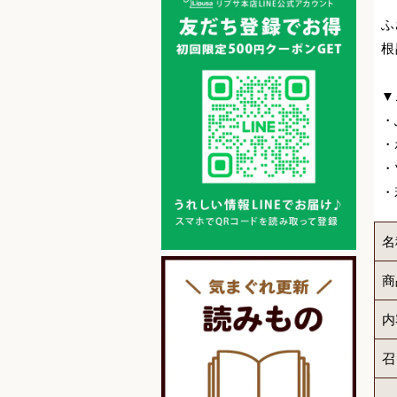
ふ
根
▼
・
・
・
・
名
商
内
召