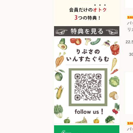
パ
リ
22
3
パ