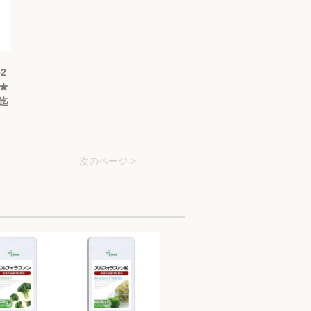
2
 ★
9迄
次のページ >