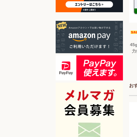
45
力
お