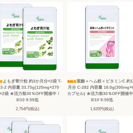
よもぎ青汁粒 約3か月分×2袋 T-
葉酸＋ヘム鉄＋ビタミンC 約
83-2 内容量 33.75g(125mg×270
月分 C-282 内容量 18.0g(300mg×
)×2袋 ★活力祭30％OFF開催中！
カプセル) ★活力祭30％OFF開催
8/10 9:59迄
8/10 9:59迄
2,754円(税込)
1,620円(税込)