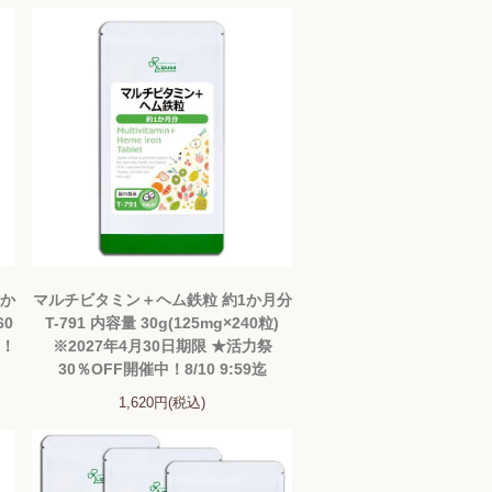
1か
マルチビタミン＋ヘム鉄粒 約1か月分
60
T-791 内容量 30g(125mg×240粒)
中！
※2027年4月30日期限 ★活力祭
30％OFF開催中！8/10 9:59迄
1,620円(税込)