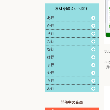
素材を50音から探す
あ行
か行
さ行
た行
な行
マ
は行
30
ま行
月
や行
ら行
わ行
開催中の企画