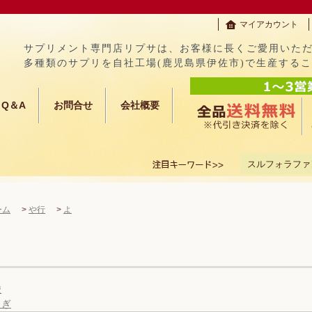
マイアカウント
サプリメント専門店リプサは、お客様に長くご愛用いた
多種類のサプリを自社工場(鹿児島県伊佐市)で生産する
Q＆A
お問合せ
会社概要
スルフォラファ
ーム
>
や行
>
よ
酸
もぎ