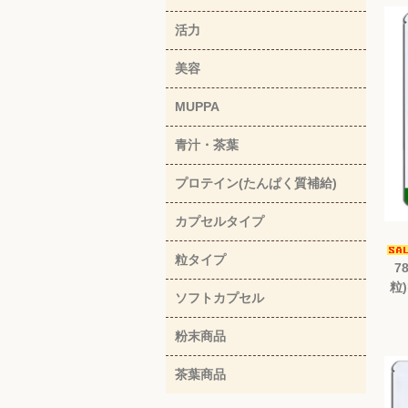
活力
美容
MUPPA
青汁・茶葉
プロテイン(たんぱく質補給)
カプセルタイプ
粒タイプ
7
粒
ソフトカプセル
粉末商品
茶葉商品