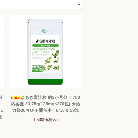
分
よもぎ青汁粒 約3か月分 T-783
内容量 33.75g(125mg×270粒) ★活
年1
力祭30％OFF開催中！8/10 9:59迄
催
1,530円(税込)