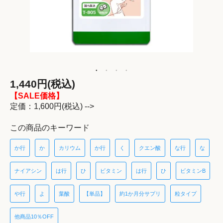
1,440円(税込)
【SALE価格】
定価：1,600円(税込) -->
この商品のキーワード
か行
か
カリウム
か行
く
クエン酸
な行
な
ナイアシン
は行
ひ
ビタミン
は行
ひ
ビタミンB
や行
よ
葉酸
【単品】
約1か月分サプリ
粒タイプ
他商品10％OFF