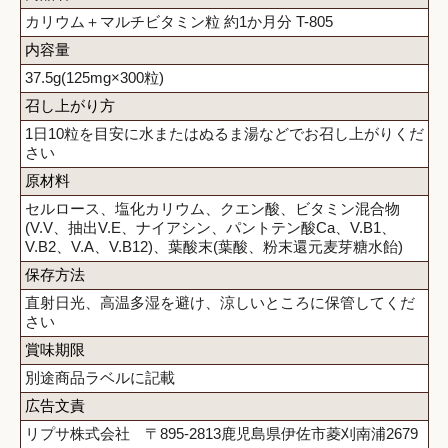
カリウム＋マルチビタミン粒 約1か月分 T-805
内容量
37.5g(125mg×300粒)
召し上がり方
1日10粒を目安に水またはぬるま湯などでお召し上がりくだ
さい
原材料
セルロース、塩化カリウム、クエン酸、ビタミン混合物
(V.V、抽出V.E、ナイアシン、パントテン酸Ca、V.B1、
V.B2、V.A、V.B12)、葉酸末(葉酸、粉末還元麦芽糖水飴)
保存方法
直射日光、高温多湿を避け、涼しいところに保管してくだ
さい
賞味期限
別途商品ラベルに記載
広告文責
リプサ株式会社 〒895-2813鹿児島県伊佐市菱刈南浦2679