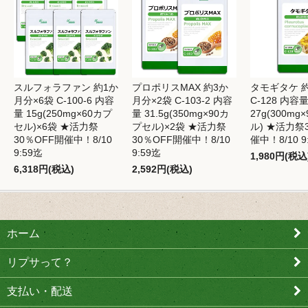
スルフォラファン 約1か
プロポリスMAX 約3か
タモギタケ 
月分×6袋 C-100-6 内容
月分×2袋 C-103-2 内容
C-128 内容
量 15g(250mg×60カプ
量 31.5g(350mg×90カ
27g(300mg
セル)×6袋 ★活力祭
プセル)×2袋 ★活力祭
ル) ★活力祭
30％OFF開催中！8/10
30％OFF開催中！8/10
催中！8/10 9
9:59迄
9:59迄
1,980円(税込
6,318円(税込)
2,592円(税込)
ホーム
リプサって？
支払い・配送