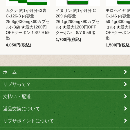
ムクナ 約1か月分×3袋
イヌリン 約1か月分 C-
モロヘイヤ 
C-126-3 内容量
209 内容量
C-146 内容
25.8g(430mg×60カプセ
26.1g(290mg×90カプセ
59.4g(330
ル)×3袋 ★最大1200円
ル) ★最大1200円OFF
セル) ★最大1
OFFクーポン！8/7 9:59
クーポン！8/7 9:59迄
OFFクーポン！
迄
迄
1,700円(税込)
4,050円(税込)
1,500円(税込
ホーム
リプサって？
支払い・配送
返品交換について
リプサポイントについて