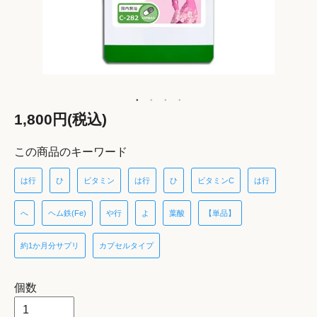
1,800円(税込)
この商品のキーワード
は行
ひ
ビタミン
は行
ひ
ビタミンC
は行
へ
ヘム鉄(Fe)
や行
よ
葉酸
【単品】
約1か月分サプリ
カプセルタイプ
個数