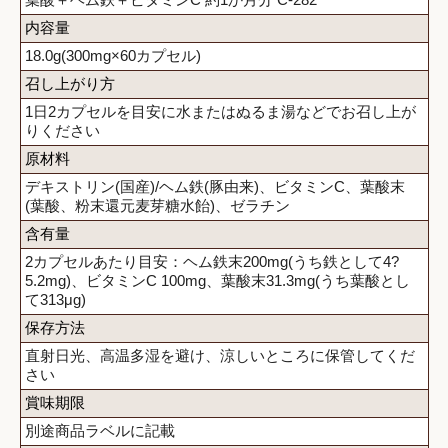
内容量
18.0g(300mg×60カプセル)
召し上がり方
1日2カプセルを目安に水またはぬるま湯などでお召し上が
りください
原材料
デキストリン(国産)/ヘム鉄(豚由来)、ビタミンC、葉酸末
(葉酸、粉末還元麦芽糖水飴)、ゼラチン
含有量
2カプセルあたり目安：ヘム鉄末200mg(うち鉄として4?
5.2mg)、ビタミンC 100mg、葉酸末31.3mg(うち葉酸とし
て313μg)
保存方法
直射日光、高温多湿を避け、涼しいところに保管してくだ
さい
賞味期限
別途商品ラベルに記載