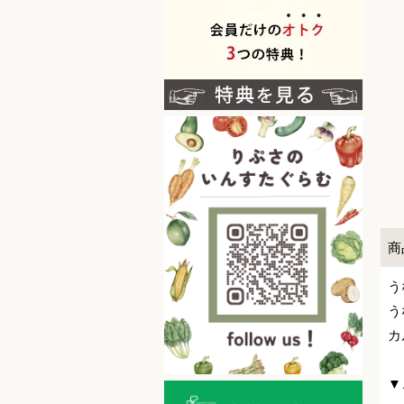
商
う
う
カ
▼