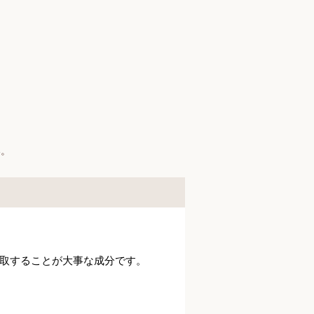
】
い。
取することが大事な成分です。