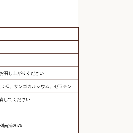
でお召し上がりください
タミンC、サンゴカルシウム、ゼラチン
管してください
刈南浦2679