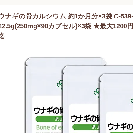
ウナギの骨カルシウム 約1か月分×3袋 C-539-
22.5g(250mg×90カプセル)×3袋 ★最大1200
迄