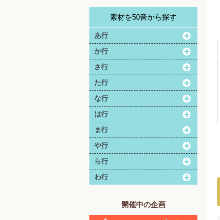
素材を50音から探す
あ行
か行
さ行
た行
な行
は行
ま行
や行
ら行
わ行
開催中の企画