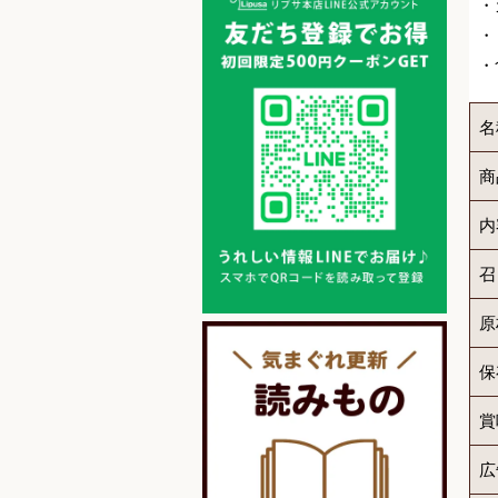
・
・
・
名
商
内
召
原
保
賞
広