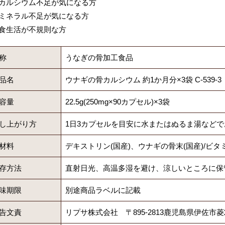
カルシウム不足が気になる方
ミネラル不足が気になる方
食生活が不規則な方
称
うなぎの骨加工食品
品名
ウナギの骨カルシウム 約1か月分×3袋 C-539-3
容量
22.5g(250mg×90カプセル)×3袋
し上がり方
1日3カプセルを目安に水またはぬるま湯など
材料
デキストリン(国産)、ウナギの骨末(国産)/ビ
存方法
直射日光、高温多湿を避け、涼しいところに保
味期限
別途商品ラベルに記載
告文責
リプサ株式会社 〒895-2813鹿児島県伊佐市菱