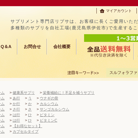
マイアカウント
サプリメント専門店リプサは、お客様に長くご愛用いた
多種類のサプリを自社工場(鹿児島県伊佐市)で生産する
Q＆A
お問合せ
会社概要
スルフォラファ
ーム
>
健康系サプリ
>
栄養補給に！不足を補うサプリ
ーム
>
あ行
>
う
>
ウナギの骨
ーム
>
か行
>
か
>
カルシウム
ーム
>
さ行
>
さ
>
サンゴカルシウム
ーム
>
は行
>
ひ
>
ビタミン
ーム
>
は行
>
ひ
>
ビタミンC
ーム
>
【お得なセット】
ーム
>
カプセルタイプ