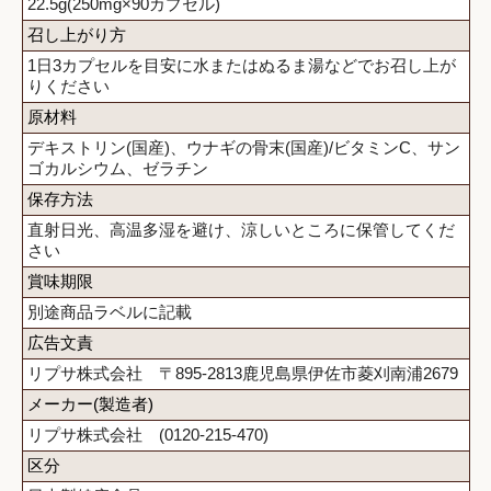
22.5g(250mg×90カプセル)
召し上がり方
1日3カプセルを目安に水またはぬるま湯などでお召し上が
りください
原材料
デキストリン(国産)、ウナギの骨末(国産)/ビタミンC、サン
ゴカルシウム、ゼラチン
保存方法
直射日光、高温多湿を避け、涼しいところに保管してくだ
さい
賞味期限
別途商品ラベルに記載
広告文責
リプサ株式会社 〒895-2813鹿児島県伊佐市菱刈南浦2679
メーカー(製造者)
リプサ株式会社 (0120-215-470)
区分