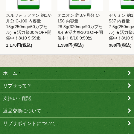
スルフォラファン 約1か
オニオン 約3か月分 C-
セサミン 約1
月分 C-100 内容量
156 内容量
537 内容量
15g(250mg×60カプセ
28.8g(320mg×90カプセ
7.5g(250m
ル) ★活力祭30％OFF開
ル) ★活力祭30％OFF開
ル) ★活力祭
催中！8/10 9:59迄
催中！8/10 9:59迄
催中！8/10 9
1,170円(税込)
1,530円(税込)
980円(税込)
ホーム
リプサって？
支払い・配送
返品交換について
リプサポイントについて