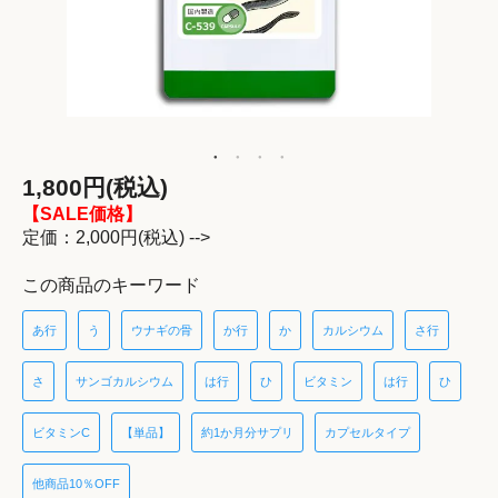
1,800円(税込)
【SALE価格】
定価：2,000円(税込) -->
この商品のキーワード
あ行
う
ウナギの骨
か行
か
カルシウム
さ行
さ
サンゴカルシウム
は行
ひ
ビタミン
は行
ひ
ビタミンC
【単品】
約1か月分サプリ
カプセルタイプ
他商品10％OFF