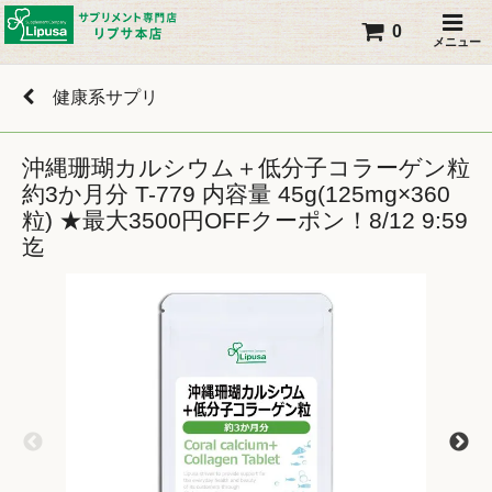
0
メニュー
健康系サプリ
沖縄珊瑚カルシウム＋低分子コラーゲン粒
約3か月分 T-779 内容量 45g(125mg×360
粒) ★最大3500円OFFクーポン！8/12 9:59
迄