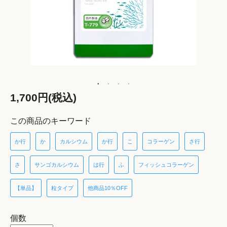
1,700円(税込)
この商品のキーワード
か行
か
カルシウム
か行
こ
コラーゲン
さ行
さ
サンゴカルシウム
は行
ふ
フィッシュコラーゲン
【単品】
粒タイプ
他商品10％OFF
個数