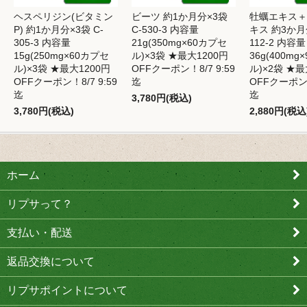
ヘスペリジン(ビタミン
ビーツ 約1か月分×3袋
牡蠣エキス＋
P) 約1か月分×3袋 C-
C-530-3 内容量
キス 約3か月分
305-3 内容量
21g(350mg×60カプセ
112-2 内容量
15g(250mg×60カプセ
ル)×3袋 ★最大1200円
36g(400mg
ル)×3袋 ★最大1200円
OFFクーポン！8/7 9:59
ル)×2袋 ★最
OFFクーポン！8/7 9:59
迄
OFFクーポン！
迄
迄
3,780円(税込)
3,780円(税込)
2,880円(税込
ホーム
リプサって？
支払い・配送
返品交換について
リプサポイントについて