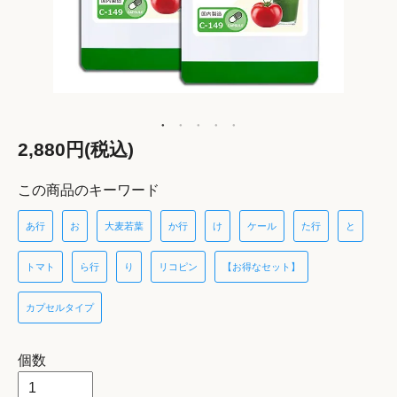
2,880円(税込)
この商品のキーワード
あ行
お
大麦若葉
か行
け
ケール
た行
と
トマト
ら行
り
リコピン
【お得なセット】
カプセルタイプ
個数