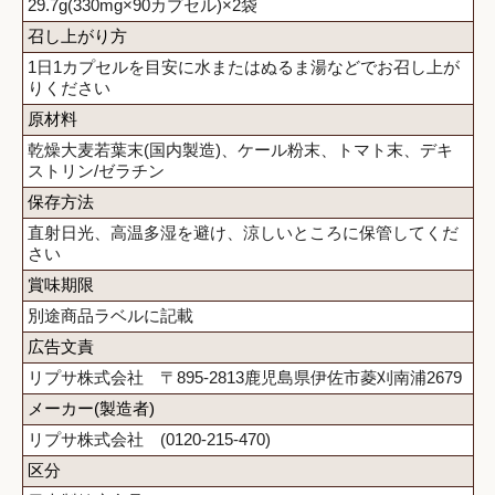
29.7g(330mg×90カプセル)×2袋
召し上がり方
1日1カプセルを目安に水またはぬるま湯などでお召し上が
りください
原材料
乾燥大麦若葉末(国内製造)、ケール粉末、トマト末、デキ
ストリン/ゼラチン
保存方法
直射日光、高温多湿を避け、涼しいところに保管してくだ
さい
賞味期限
別途商品ラベルに記載
広告文責
リプサ株式会社 〒895-2813鹿児島県伊佐市菱刈南浦2679
メーカー(製造者)
リプサ株式会社 (0120-215-470)
区分