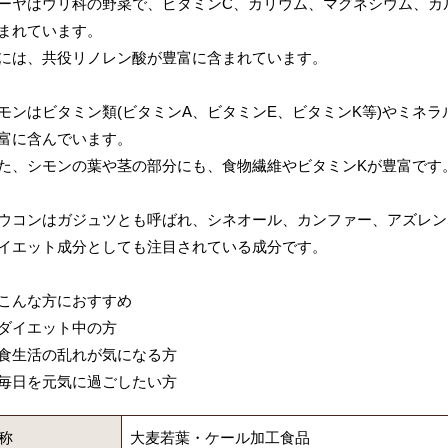
ーヤはウリ科の野菜で、ビタミンC、カリウム、マグネシウム、カ
まれています。
には、共役リノレン酸が豊富に含まれています。
モンはビタミン類(ビタミンA、ビタミンE、ビタミンK等)やミネラ
富に含んでいます。
た、シモンの葉や茎の部分にも、食物繊維やビタミンKが豊富です
ウコンはガジュツとも呼ばれ、シネオール、カンファー、アズレン
イエット成分としても注目されている成分です。
こんな方におすすめ
ダイエット中の方
食生活の乱れが気になる方
毎日を元気に過ごしたい方
称
大麦若葉・ケール加工食品