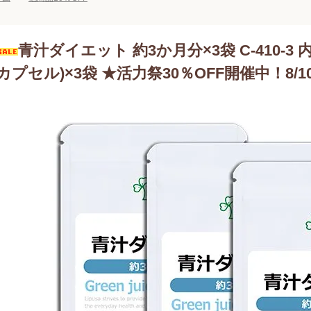
青汁ダイエット 約3か月分×3袋 C-410-3 内容量
カプセル)×3袋 ★活力祭30％OFF開催中！8/10 