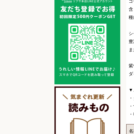
ゴ
含
種
シ
豊
ま
紫
ダ
▼
・
・
・
名