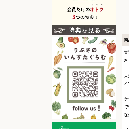
商
青
さ
大
れ
ケ
で
な