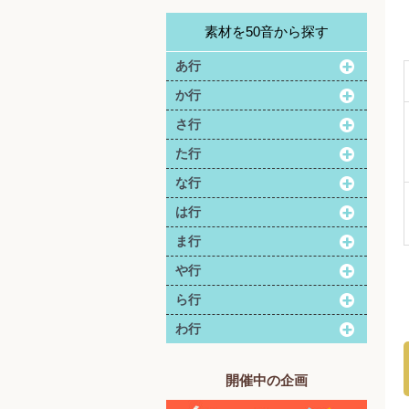
素材を50音から探す
あ行
か行
さ行
た行
な行
は行
ま行
や行
ら行
わ行
開催中の企画