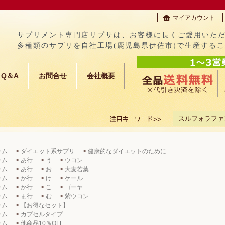
マイアカウント
サプリメント専門店リプサは、お客様に長くご愛用いた
多種類のサプリを自社工場(鹿児島県伊佐市)で生産する
Q＆A
お問合せ
会社概要
スルフォラファ
ーム
>
ダイエット系サプリ
>
健康的なダイエットのために
ーム
>
あ行
>
う
>
ウコン
ーム
>
あ行
>
お
>
大麦若葉
ーム
>
か行
>
け
>
ケール
ーム
>
か行
>
こ
>
ゴーヤ
ーム
>
ま行
>
む
>
紫ウコン
ーム
>
【お得なセット】
ーム
>
カプセルタイプ
ーム
>
他商品10％OFF