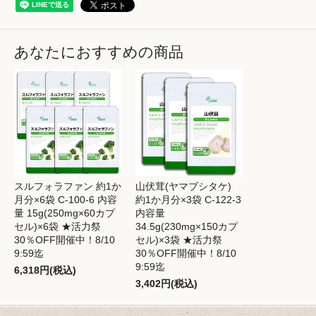
あなたにおすすめの商品
スルフォラファン 約1か
山伏茸(ヤマブシタケ)
月分×6袋 C-100-6 内容
約1か月分×3袋 C-122-3
量 15g(250mg×60カプ
内容量
セル)×6袋 ★活力祭
34.5g(230mg×150カプ
30％OFF開催中！8/10
セル)×3袋 ★活力祭
9:59迄
30％OFF開催中！8/10
9:59迄
6,318円(税込)
3,402円(税込)