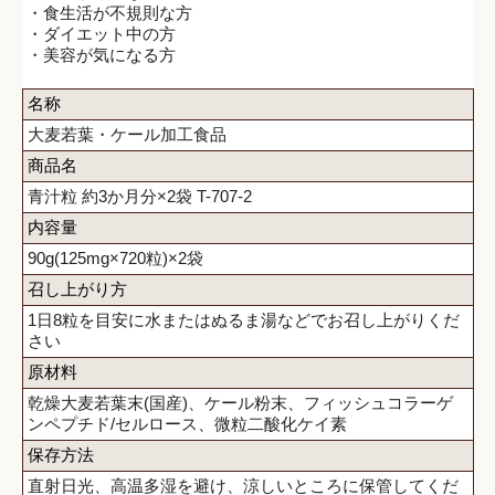
・食生活が不規則な方
・ダイエット中の方
・美容が気になる方
名称
大麦若葉・ケール加工食品
商品名
青汁粒 約3か月分×2袋 T-707-2
内容量
90g(125mg×720粒)×2袋
召し上がり方
1日8粒を目安に水またはぬるま湯などでお召し上がりくだ
さい
原材料
乾燥大麦若葉末(国産)、ケール粉末、フィッシュコラーゲ
ンペプチド/セルロース、微粒二酸化ケイ素
保存方法
直射日光、高温多湿を避け、涼しいところに保管してくだ