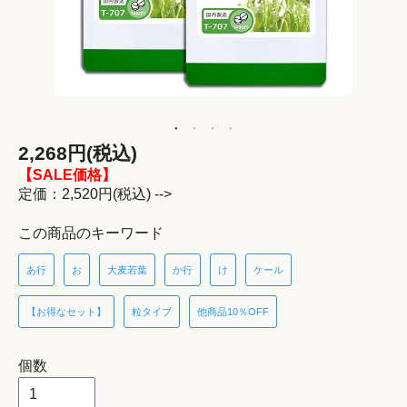
2,268円(税込)
【SALE価格】
定価：2,520円(税込) -->
この商品のキーワード
あ行
お
大麦若葉
か行
け
ケール
【お得なセット】
粒タイプ
他商品10％OFF
個数