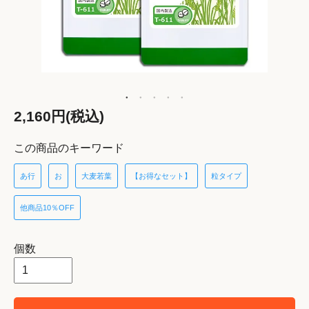
2,160円(税込)
この商品のキーワード
あ行
お
大麦若葉
【お得なセット】
粒タイプ
他商品10％OFF
個数