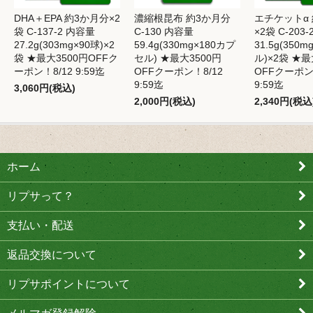
DHA＋EPA 約3か月分×2
濃縮根昆布 約3か月分
エチケットα
袋 C-137-2 内容量
C-130 内容量
×2袋 C-203
27.2g(303mg×90球)×2
59.4g(330mg×180カプ
31.5g(350
袋 ★最大3500円OFFク
セル) ★最大3500円
ル)×2袋 ★最
ーポン！8/12 9:59迄
OFFクーポン！8/12
OFFクーポン
9:59迄
9:59迄
3,060円(税込)
2,000円(税込)
2,340円(税込
ホーム
リプサって？
支払い・配送
返品交換について
リプサポイントについて