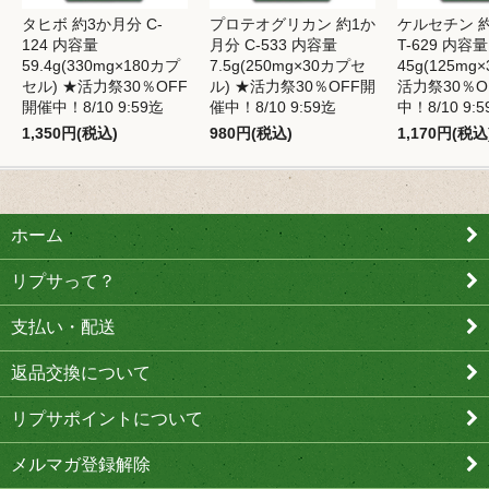
タヒボ 約3か月分 C-
プロテオグリカン 約1か
ケルセチン 
124 内容量
月分 C-533 内容量
T-629 内容量
59.4g(330mg×180カプ
7.5g(250mg×30カプセ
45g(125mg×
セル) ★活力祭30％OFF
ル) ★活力祭30％OFF開
活力祭30％O
開催中！8/10 9:59迄
催中！8/10 9:59迄
中！8/10 9:
1,350円(税込)
980円(税込)
1,170円(税込
ホーム
リプサって？
支払い・配送
返品交換について
リプサポイントについて
メルマガ登録解除