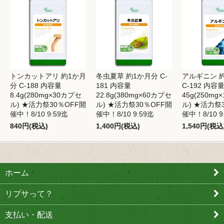
トンカットアリ 約1か月
冬虫夏草 約1か月分 C-
アルギニン 
分 C-188 内容量
181 内容量
C-192 内容
8.4g(280mg×30カプセ
22.8g(380mg×60カプセ
45g(250mg
ル) ★活力祭30％OFF開
ル) ★活力祭30％OFF開
ル) ★活力祭
催中！8/10 9:59迄
催中！8/10 9:59迄
催中！8/10 9
840円(税込)
1,400円(税込)
1,540円(税込
ホーム
リプサって？
支払い・配送