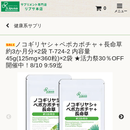
0
メニュー
健康系サプリ
ノコギリヤシ＋ペポカボチャ＋長命草
約3か月分×2袋 T-724-2 内容量
45g(125mg×360粒)×2袋 ★活力祭30％OFF
開催中！8/10 9:59迄