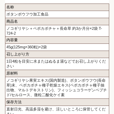
名称
ボタンボウフウ加工食品
商品名
ノコギリヤシ＋ペポカボチャ＋長命草 約3か月分×2袋 T-
724-2
内容量
45g(125mg×360粒)×2袋
召し上がり方
1日4粒を目安に水またはぬるま湯などでお召し上がりくだ
さい
原材料
ノコギリヤシ果実エキス(国内製造)、ボタンボウフウ(長命
草)末、ペポカボチャ種子乾燥エキス(ペポカボチャ種子抽
出物、マルトデキストリン)、フィッシュコラーゲンペプチ
ド/セルロース、微粒二酸化ケイ素
保存方法
直射日光、高温多湿を避け、涼しいところに保管してくだ
さい