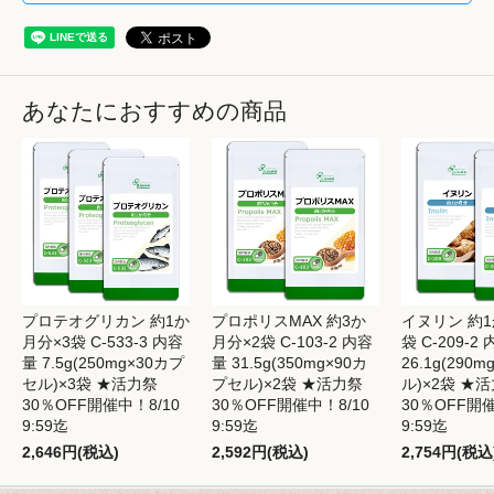
あなたにおすすめの商品
プロテオグリカン 約1か
プロポリスMAX 約3か
イヌリン 約1
月分×3袋 C-533-3 内容
月分×2袋 C-103-2 内容
袋 C-209-2
量 7.5g(250mg×30カプ
量 31.5g(350mg×90カ
26.1g(290
セル)×3袋 ★活力祭
プセル)×2袋 ★活力祭
ル)×2袋 ★
30％OFF開催中！8/10
30％OFF開催中！8/10
30％OFF開催
9:59迄
9:59迄
9:59迄
2,646円(税込)
2,592円(税込)
2,754円(税込