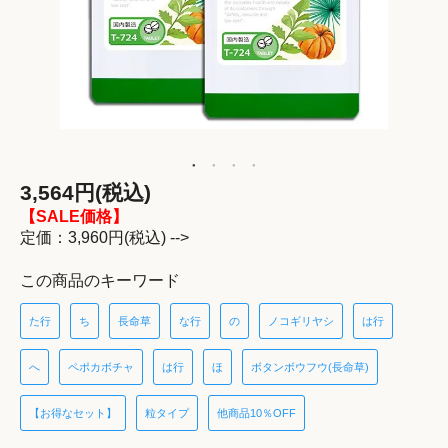
3,564円(税込)
【SALE価格】
定価：3,960円(税込) -->
この商品のキーワード
た行
ち
長命草
な行
の
ノコギリヤシ
は行
へ
ペポカボチャ
は行
ほ
ボタンボウフウ(長命草)
【お得なセット】
粒タイプ
他商品10％OFF