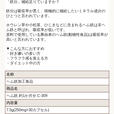
「鉄分」補給足りていますか？
鉄分は吸収率が悪く、積極的に補給したいミネラル成分の
ひとつと言われています。
ホウレン草や小松菜、ひじきなどに含まれるヘム鉄は非ヘ
ム鉄と呼ばれ、吸収率が低いです。
原料で使用している豚由来のヘム鉄(動物性食品)は吸収率が
高いと言われています。
▼こんな方におすすめ
・好き嫌いの多い方
・フラフラ感を覚える方
・ダイエット中の方
名称
ヘム鉄加工食品
商品名
ヘム鉄 約1か月分 C-309
内容量
7.5g(250mg×30カプセル)