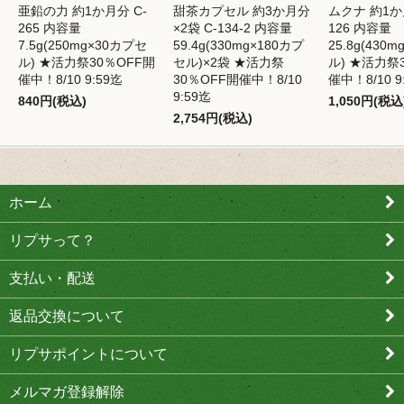
亜鉛の力 約1か月分 C-
甜茶カプセル 約3か月分
ムクナ 約1か
265 内容量
×2袋 C-134-2 内容量
126 内容量
7.5g(250mg×30カプセ
59.4g(330mg×180カプ
25.8g(430
ル) ★活力祭30％OFF開
セル)×2袋 ★活力祭
ル) ★活力祭
催中！8/10 9:59迄
30％OFF開催中！8/10
催中！8/10 9
9:59迄
840円(税込)
1,050円(税込
2,754円(税込)
ホーム
リプサって？
支払い・配送
返品交換について
リプサポイントについて
メルマガ登録解除