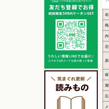
・
名
商
内
召
原
保
賞
広
メ