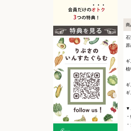
商
石
原
ギ
植
ギ
ギ
▼
・
・