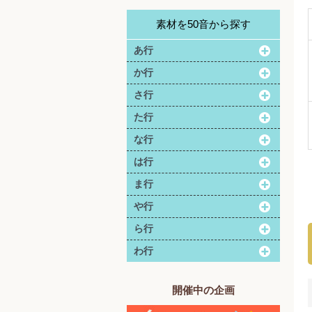
素材を50音から探す
あ行
か行
さ行
た行
な行
は行
ま行
や行
ら行
わ行
開催中の企画