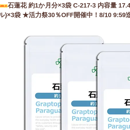
石蓮花 約1か月分×3袋 C-217-3 内容量 17.
ル)×3袋 ★活力祭30％OFF開催中！8/10 9:59