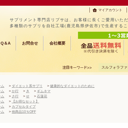
マイアカウント
サプリメント専門店リプサは、お客様に長くご愛用いた
多種類のサプリを自社工場(鹿児島県伊佐市)で生産する
Q＆A
お問合せ
会社概要
スルフォラファ
ーム
>
ダイエット系サプリ
>
健康的なダイエットのために
ーム
>
か行
>
き
>
ギムネマ
ーム
>
さ行
>
せ
>
石蓮花
ーム
>
【お得なセット】
ーム
>
カプセルタイプ
ーム
>
他商品10％OFF