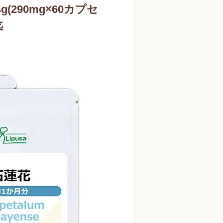
4g(290mg×60カプセ
迄