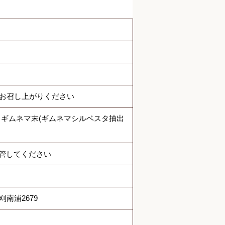
でお召し上がりください
、ギムネマ末(ギムネマシルベスタ抽出
管してください
刈南浦2679