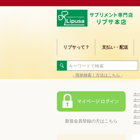
リプサって？
支払い・配送
- 簡単検索！方法はこちら -
ホ
ホ
ホ
ホ
ホ
新規会員登録の方はこちら
ホ