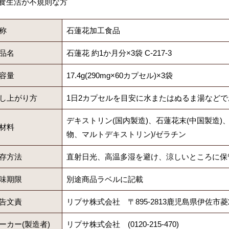
食生活が不規則な方
称
石蓮花加工食品
品名
石蓮花 約1か月分×3袋 C-217-3
容量
17.4g(290mg×60カプセル)×3袋
し上がり方
1日2カプセルを目安に水またはぬるま湯など
デキストリン(国内製造)、石蓮花末(中国製造)
材料
物、マルトデキストリン)/ゼラチン
存方法
直射日光、高温多湿を避け、涼しいところに保
味期限
別途商品ラベルに記載
告文責
リプサ株式会社 〒895-2813鹿児島県伊佐市菱
ーカー(製造者)
リプサ株式会社 (0120-215-470)