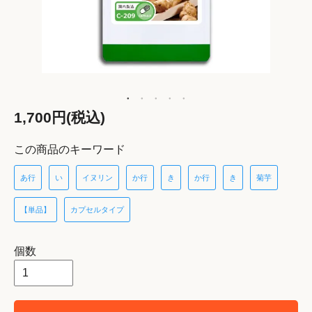
1,700円(税込)
この商品のキーワード
あ行
い
イヌリン
か行
き
か行
き
菊芋
【単品】
カプセルタイプ
個数