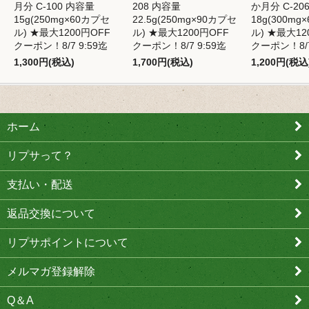
月分 C-100 内容量
208 内容量
か月分 C-20
15g(250mg×60カプセ
22.5g(250mg×90カプセ
18g(300mg
ル) ★最大1200円OFF
ル) ★最大1200円OFF
ル) ★最大12
クーポン！8/7 9:59迄
クーポン！8/7 9:59迄
クーポン！8/7
1,300円(税込)
1,700円(税込)
1,200円(税込
ホーム
リプサって？
支払い・配送
返品交換について
リプサポイントについて
メルマガ登録解除
Q＆A