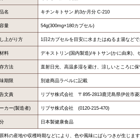
品名
キチンキトサン 約3か月分 C-210
容量
54g(300mg×180カプセル)
し上がり方
1日2カプセルを目安に水またはぬるま湯など
材料
デキストリン(国内製造)/キトサン(かに由来)、
存方法
直射日光、高温多湿を避け、涼しいところに保
味期限
別途商品ラベルに記載
告文責
リプサ株式会社 〒895-2813鹿児島県伊佐市菱
ーカー(製造者)
リプサ株式会社 (0120-215-470)
分
日本製健康食品
原料の産地や収穫時期などにより、色や風味にばらつきが生じます