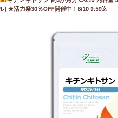
キチンキトサン 約3か月分 C-210 内容量 54
ル) ★活力祭30％OFF開催中！8/10 9:59迄