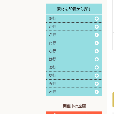
素材を50音から探す
あ行
か行
さ行
た行
な行
は行
ま行
や行
ら行
わ行
開催中の企画