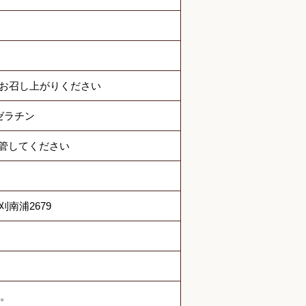
でお召し上がりください
ゼラチン
管してください
刈南浦2679
。