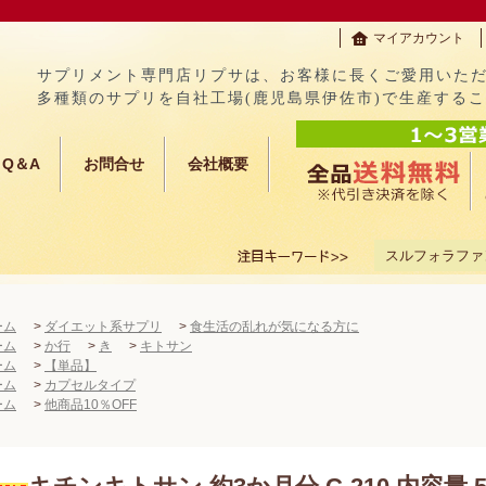
マイアカウント
サプリメント専門店リプサは、お客様に長くご愛用いた
多種類のサプリを自社工場(鹿児島県伊佐市)で生産する
Q＆A
お問合せ
会社概要
スルフォラファ
ーム
>
ダイエット系サプリ
>
食生活の乱れが気になる方に
ーム
>
か行
>
き
>
キトサン
ーム
>
【単品】
ーム
>
カプセルタイプ
ーム
>
他商品10％OFF