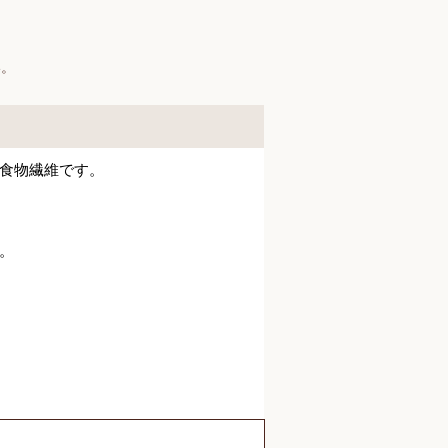
い。
食物繊維です。
。