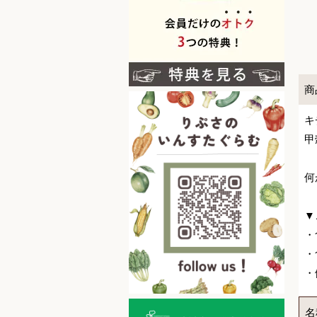
商
キ
甲
何
▼
・
・
・
名