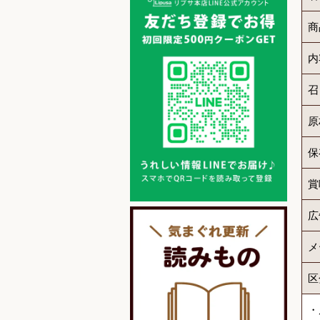
商
内
召
原
保
賞
広
メ
区
・