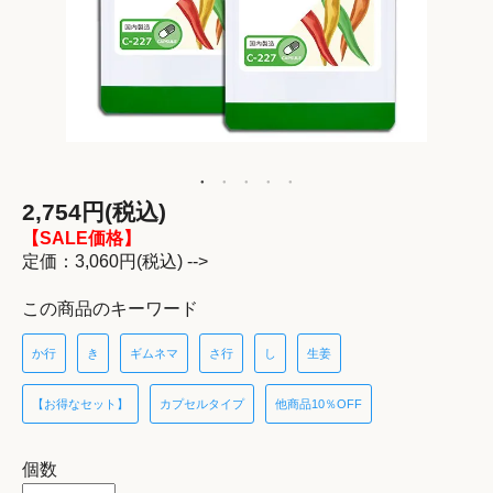
2,754円(税込)
【SALE価格】
定価：3,060円(税込) -->
この商品のキーワード
か行
き
ギムネマ
さ行
し
生姜
【お得なセット】
カプセルタイプ
他商品10％OFF
個数