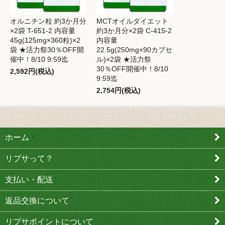
オルニチン粒 約3か月分
MCTオイルダイエット
×2袋 T-651-2 内容量
約3か月分×2袋 C-415-2
45g(125mg×360粒)×2
内容量
袋 ★活力祭30％OFF開
22.5g(250mg×90カプセ
催中！8/10 9:59迄
ル)×2袋 ★活力祭
30％OFF開催中！8/10
2,592円(税込)
9:59迄
2,754円(税込)
ホーム
リプサって？
支払い・配送
返品交換について
リプサポイントについて