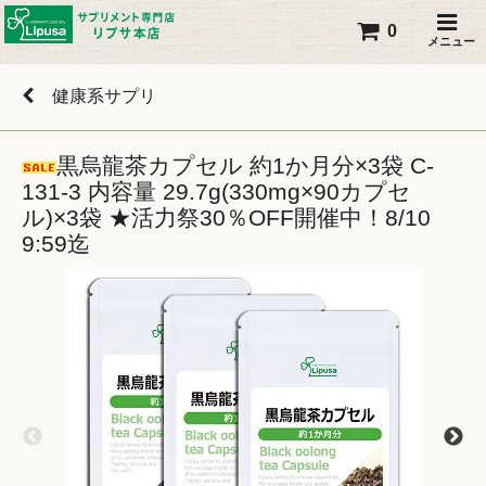
0
メニュー
健康系サプリ
黒烏龍茶カプセル 約1か月分×3袋 C-
131-3 内容量 29.7g(330mg×90カプセ
ル)×3袋 ★活力祭30％OFF開催中！8/10
9:59迄