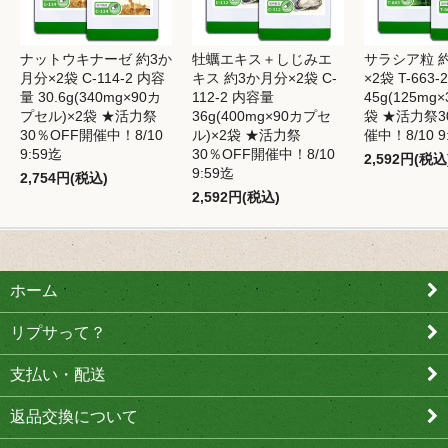
ナットウキナーゼ 約3か
牡蠣エキス＋しじみエ
サラシア粒 
月分×2袋 C-114-2 内容
キス 約3か月分×2袋 C-
×2袋 T-663
量 30.6g(340mg×90カ
112-2 内容量
45g(125mg×
プセル)×2袋 ★活力祭
36g(400mg×90カプセ
袋 ★活力祭3
30％OFF開催中！8/10
ル)×2袋 ★活力祭
催中！8/10 9
9:59迄
30％OFF開催中！8/10
2,592円(税込
9:59迄
2,754円(税込)
2,592円(税込)
ホーム
リプサって？
支払い・配送
返品交換について