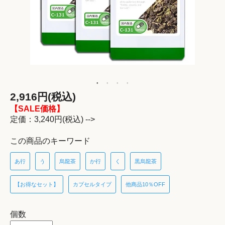
2,916円(税込)
【SALE価格】
定価：3,240円(税込) -->
この商品のキーワード
あ行
う
烏龍茶
か行
く
黒烏龍茶
【お得なセット】
カプセルタイプ
他商品10％OFF
個数