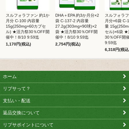
スルフォラファン 約1か
DHA＋EPA 約3か月分×2
スルフォラフ
月分 C-100 内容量
袋 C-137-2 内容量
月分×6袋 C-1
15g(250mg×60カプセ
27.2g(303mg×90球)×2
量 15g(250
ル) ★活力祭30％OFF開
袋 ★活力祭30％OFF開
セル)×6袋 
催中！8/10 9:59迄
催中！8/10 9:59迄
30％OFF開催
9:59迄
1,170円(税込)
2,754円(税込)
6,318円(税込
ホーム
リプサって？
支払い・配送
返品交換について
リプサポイントについて