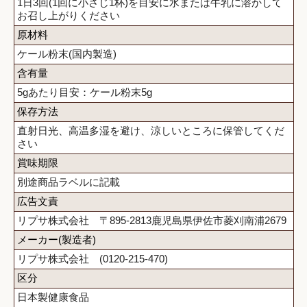
1日3回(1回に小さじ1杯)を目安に水または牛乳に溶かして
お召し上がりください
原材料
ケール粉末(国内製造)
含有量
5gあたり目安：ケール粉末5g
保存方法
直射日光、高温多湿を避け、涼しいところに保管してくだ
さい
賞味期限
別途商品ラベルに記載
広告文責
リプサ株式会社 〒895-2813鹿児島県伊佐市菱刈南浦2679
メーカー(製造者)
リプサ株式会社 (0120-215-470)
区分
日本製健康食品