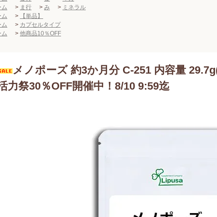
ーム
>
ま行
>
み
>
ミネラル
ーム
>
【単品】
ーム
>
カプセルタイプ
ーム
>
他商品10％OFF
メノポーズ 約3か月分 C-251 内容量 29.7g
活力祭30％OFF開催中！8/10 9:59迄