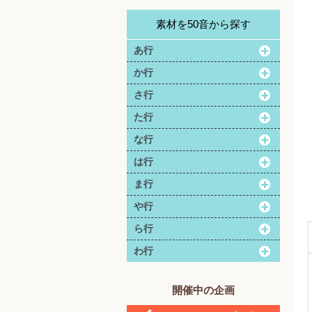
素材を50音から探す
あ行
か行
さ行
た行
な行
は行
ま行
や行
ら行
わ行
開催中の企画