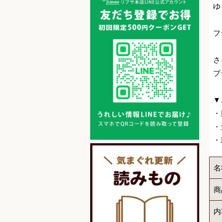
ゆ
フ
さ
プ
▼
・
・
・
名
商
内