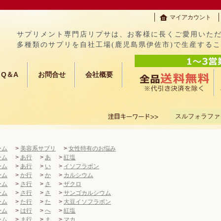
マイアカウント
サプリメント専門店リプサは、お客様に長くご愛用いた
多種類のサプリを自社工場(鹿児島県伊佐市)で生産する
Q＆A
お問合せ
会社概要
スルフォラファ
ーム
>
美容系サプリ
>
女性特有のお悩み
ーム
>
あ行
>
あ
>
紅塩
ーム
>
あ行
>
い
>
イソフラボン
ーム
>
か行
>
か
>
カルシウム
ーム
>
さ行
>
さ
>
ザクロ
ーム
>
さ行
>
さ
>
サンゴカルシウム
ーム
>
た行
>
た
>
大豆イソフラボン
ーム
>
は行
>
へ
>
紅塩
ーム
>
ま行
>
ま
>
マカ