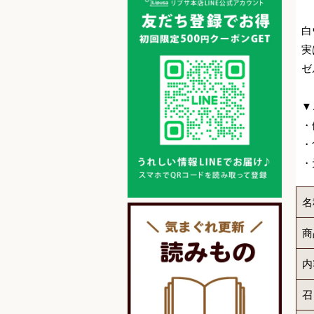
白
実
ゼ
▼
・
・
・
名
商
内
召