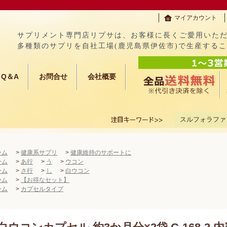
マイアカウント
サプリメント専門店リプサは、お客様に長くご愛用いた
多種類のサプリを自社工場(鹿児島県伊佐市)で生産する
Q＆A
お問合せ
会社概要
スルフォラファ
ーム
>
健康系サプリ
>
健康維持のサポートに
ーム
>
あ行
>
う
>
ウコン
ーム
>
さ行
>
し
>
白ウコン
ーム
>
【お得なセット】
ーム
>
カプセルタイプ