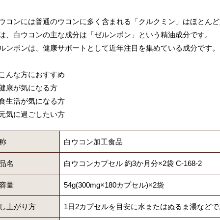
ウコンには普通のウコンに多く含まれる「クルクミン」はほとんど
は、白ウコンの主な成分は「ゼルンボン」という精油成分です。
ルンボンは、健康サポートとして近年注目を集めている成分です。
こんな方におすすめ
健康が気になる方
食生活が気になる方
元気に過ごしたい方
称
白ウコン加工食品
品名
白ウコンカプセル 約3か月分×2袋 C-168-2
容量
54g(300mg×180カプセル)×2袋
し上がり方
1日2カプセルを目安に水またはぬるま湯など