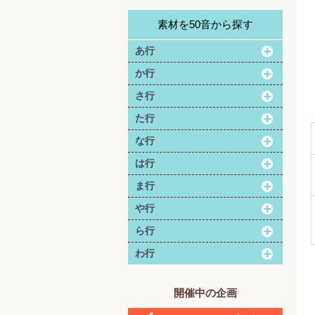
素材を50音から探す
あ行
か行
さ行
た行
な行
は行
ま行
や行
ら行
わ行
開催中の企画