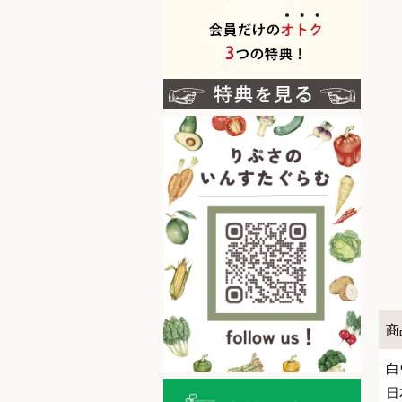
商
白
日