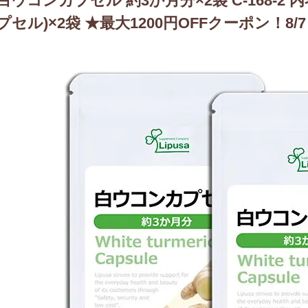
白ウコンカプセル 約3か月分×2袋 C-168-2 内容量
プセル)×2袋 ★最大1200円OFFクーポン！8/7 