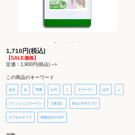
1,710円(税込)
【SALE価格】
定価：1,900円(税込) -->
この商品のキーワード
あ行
あ
阿膠
か行
こ
コラーゲン
は行
ふ
フィッシュコラーゲン
【単品】
約1か月分サプリ
カプセルタイプ
他商品10％OFF