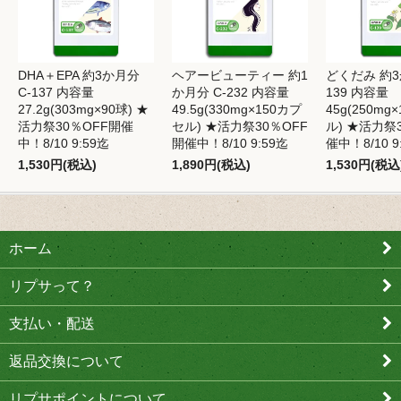
DHA＋EPA 約3か月分
ヘアービューティー 約1
どくだみ 約3
C-137 内容量
か月分 C-232 内容量
139 内容量
27.2g(303mg×90球) ★
49.5g(330mg×150カプ
45g(250mg
活力祭30％OFF開催
セル) ★活力祭30％OFF
ル) ★活力祭
中！8/10 9:59迄
開催中！8/10 9:59迄
催中！8/10 9
1,530円(税込)
1,890円(税込)
1,530円(税込
ホーム
リプサって？
支払い・配送
返品交換について
リプサポイントについて