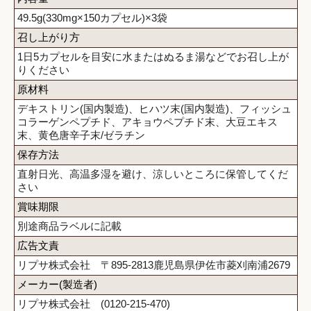
49.5g(330mg×150カプセル)×3袋
召し上がり方
1日5カプセルを目安に水またはぬるま湯などでお召し上が
りください
原材料
デキストリン(国内製造)、ヒハツ末(国内製造)、フィッシュ
コラーゲンペプチド、アキョウペプチド末、大豆エキス
末、黄色唐辛子末/ゼラチン
保存方法
直射日光、高温多湿を避け、涼しいところに保管してくだ
さい
賞味期限
別途商品ラベルに記載
広告文責
リプサ株式会社 〒895-2813鹿児島県伊佐市菱刈南浦2679
メーカー(製造者)
リプサ株式会社 (0120-215-470)