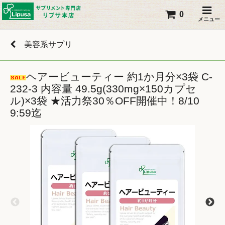
0
メニュー
美容系サプリ
ヘアービューティー 約1か月分×3袋 C-
232-3 内容量 49.5g(330mg×150カプセ
ル)×3袋 ★活力祭30％OFF開催中！8/10
9:59迄