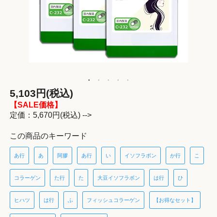
5,103円(税込)
【SALE価格】
定価：5,670円(税込) -->
この商品のキーワード
あ行
あ
阿膠
あ行
い
イソフラボン
か行
こ
コラーゲン
た行
た
大豆イソフラボン
は行
ひ
ヒハツ
は行
ふ
フィッシュコラーゲン
【お得なセット】