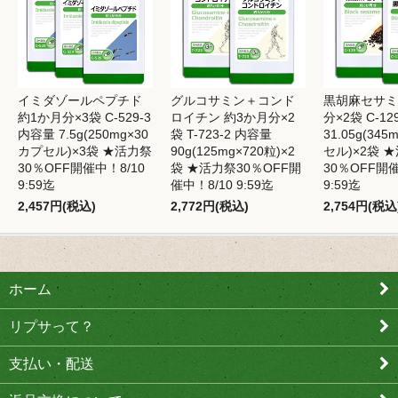
イミダゾールペプチド
グルコサミン＋コンド
黒胡麻セサミ
約1か月分×3袋 C-529-3
ロイチン 約3か月分×2
分×2袋 C-12
内容量 7.5g(250mg×30
袋 T-723-2 内容量
31.05g(34
カプセル)×3袋 ★活力祭
90g(125mg×720粒)×2
セル)×2袋 
30％OFF開催中！8/10
袋 ★活力祭30％OFF開
30％OFF開催
9:59迄
催中！8/10 9:59迄
9:59迄
2,457円(税込)
2,772円(税込)
2,754円(税込
ホーム
リプサって？
支払い・配送