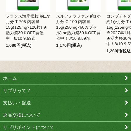
フランス海岸松粒 約1か
スルフォラファン 約1か
コンブチャダ
月分 T-705 内容量
月分 C-100 内容量
約1か月分 T-
15g(125mg×120粒) ★
15g(250mg×60カプセ
15g(125mg×
活力祭30％OFF開催
ル) ★活力祭30％OFF開
※2027年1
中！8/10 9:59迄
催中！8/10 9:59迄
★活力祭30％
中！8/10 9:
1,080円(税込)
1,170円(税込)
1,260円(税込
ホーム
リプサって？
支払い・配送
返品交換について
リプサポイントについて