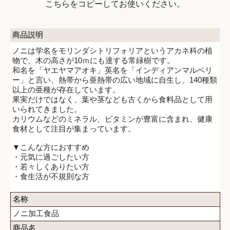
こちらをコピーしてお使いください。
商品説明
ノニは学名をモリンダシトリフォリアというアカネ科の植
物で、木の高さが10ｍにも達する常緑樹です。
和名を「ヤエヤマアオキ」英名を「インディアンマルベリ
ー」と言い、熱帯から亜熱帯の広い地域に自生し、140種類
以上の亜種が存在しています。
果実だけではなく、葉や茎なども古くから食料品として用
いられてきました。
カリウムなどのミネラル、ビタミンが豊富に含まれ、健康
食材として注目が集まっています。
▼こんな方におすすめ
・元気に過ごしたい方
・若々しくありたい方
・食生活が不規則な方
名称
ノニ加工食品
商品名