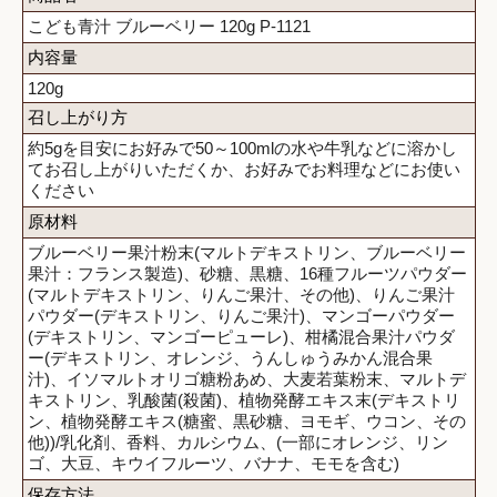
こども青汁 ブルーベリー 120g P-1121
内容量
120g
召し上がり方
約5gを目安にお好みで50～100mlの水や牛乳などに溶かし
てお召し上がりいただくか、お好みでお料理などにお使い
ください
原材料
ブルーベリー果汁粉末(マルトデキストリン、ブルーベリー
果汁：フランス製造)、砂糖、黒糖、16種フルーツパウダー
(マルトデキストリン、りんご果汁、その他)、りんご果汁
パウダー(デキストリン、りんご果汁)、マンゴーパウダー
(デキストリン、マンゴーピューレ)、柑橘混合果汁パウダ
ー(デキストリン、オレンジ、うんしゅうみかん混合果
汁)、イソマルトオリゴ糖粉あめ、大麦若葉粉末、マルトデ
キストリン、乳酸菌(殺菌)、植物発酵エキス末(デキストリ
ン、植物発酵エキス(糖蜜、黒砂糖、ヨモギ、ウコン、その
他))/乳化剤、香料、カルシウム、(一部にオレンジ、リン
ゴ、大豆、キウイフルーツ、バナナ、モモを含む)
保存方法