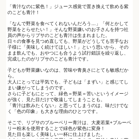
「青汁なのに紫色！」ジュース感覚で置き換えて飲める紫
のこども青汁！
「なんで野菜を食べてくれないんだろう…」「何とかして
野菜をとらせたい！」そんな野菜嫌いのお子さんを持つ社
員の声からリプサのこども青汁は生まれました。
日々の食事を見つめ直しても、野菜がどうしても苦手なお
子様に「美味しく続けてほしい！」という思いから、その
まま飲んでも、おやつにも合うよう試行錯誤を繰り返し、
完成したのがリプサのこども青汁です。
子どもが野菜嫌いなのは、苦味や青臭さにとても敏感だか
ら。
大人にとっては平気でも、子どもは「まずい」と感じてし
まい嫌がってしまうのです。
さらに子どもにとって、緑色＝野菜＝苦いというイメージ
が強く、見た目だけで敬遠してしまうことも。
「青汁は飲みたくない」と思ってしまうのは、味だけでな
く「色の印象」も大きな理由のひとつです。
そこで、リプサのブルーベリー青汁は、大麦若葉+ブルーベ
リー粉末を使用することで緑色が紫色に変身！
見た目も楽しく美味しい一杯に仕上げました。