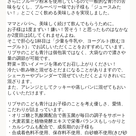
さらにフルーツ粉末を使用しているので一般的な青汁の苦
味をなくし、ブルーベリー味でお子様も「ジュースみた
い！」とごくごく飲める美味しさを実現しました。
ママとパパへ。美味しく続けて飲んでもらうために。
お子様は1度まずい！嫌い！苦そう！と思ったものはなかな
か2度目は試してくれませんよね。
そこで肝心な1杯目は「少量を牛乳や、ヨーグルト(飲むヨ
ーグルト)」でお試しいただくことをおすすめしています。
リプサのこども青汁は個包装ではなく、大袋なので濃さや
量の調節が可能です。
野菜＝苦いイメージを薄めてお召し上がりください！
冷たい飲み物と混ぜるとだまになることがありますので、
シェーカーやブレンダーで混ぜていただくとよりきれいに
混ざります。
また、アレンジとしてクッキーや蒸しパンに混ぜてもおい
しくいただけます。
リプサのこども青汁はお子様のことを考え優しさ、愛情、
こだわりが詰まっています。
・オリゴ糖と乳酸菌配合で善玉菌が毎日の調子をサポート
・大麦若葉と植物発酵エキスで栄養バランスもしっかりと
・カルシウムも配合で、成長期のお子様も
・合成着色料不使用、保存料不使用、白砂糖不使用(きび砂