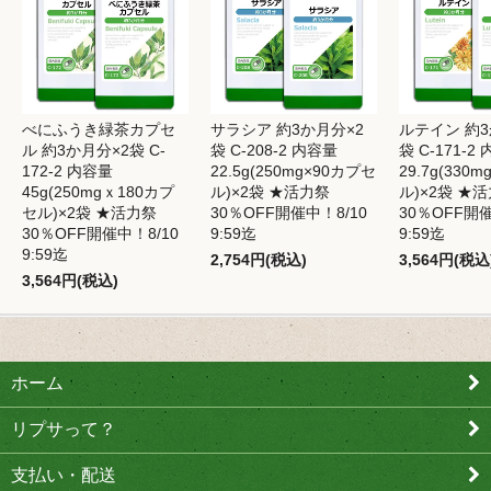
べにふうき緑茶カプセ
サラシア 約3か月分×2
ルテイン 約3
ル 約3か月分×2袋 C-
袋 C-208-2 内容量
袋 C-171-2
172-2 内容量
22.5g(250mg×90カプセ
29.7g(330
45g(250mgｘ180カプ
ル)×2袋 ★活力祭
ル)×2袋 ★
セル)×2袋 ★活力祭
30％OFF開催中！8/10
30％OFF開催
30％OFF開催中！8/10
9:59迄
9:59迄
9:59迄
2,754円(税込)
3,564円(税込
3,564円(税込)
ホーム
リプサって？
支払い・配送