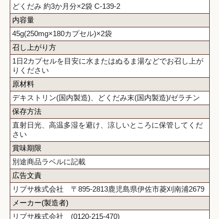
どくだみ 約3か月分×2袋 C-139-2
内容量
45g(250mg×180カプセル)×2袋
召し上がり方
1日2カプセルを目安に水またはぬるま湯などでお召し上が
りください
原材料
デキストリン(国内製造)、どくだみ末(国内製造)/ゼラチン
保存方法
直射日光、高温多湿を避け、涼しいところに保管してくだ
さい
賞味期限
別途商品ラベルに記載
広告文責
リプサ株式会社 〒895-2813鹿児島県伊佐市菱刈南浦2679
メーカー(製造者)
リプサ株式会社 (0120-215-470)