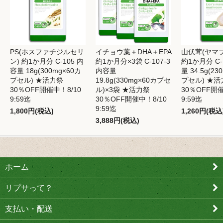
PS(ホスファチジルセリ
イチョウ葉＋DHA＋EPA
山伏茸(ヤマ
ン) 約1か月分 C-105 内
約1か月分×3袋 C-107-3
約1か月分 C-
容量 18g(300mg×60カ
内容量
量 34.5g(23
プセル) ★活力祭
19.8g(330mg×60カプセ
プセル) ★活
30％OFF開催中！8/10
ル)×3袋 ★活力祭
30％OFF開催
9:59迄
30％OFF開催中！8/10
9:59迄
9:59迄
1,800円(税込)
1,260円(税込
3,888円(税込)
ホーム
リプサって？
支払い・配送