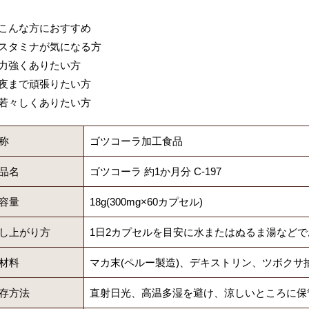
こんな方におすすめ
スタミナが気になる方
力強くありたい方
夜まで頑張りたい方
若々しくありたい方
称
ゴツコーラ加工食品
品名
ゴツコーラ 約1か月分 C-197
容量
18g(300mg×60カプセル)
し上がり方
1日2カプセルを目安に水またはぬるま湯など
材料
マカ末(ペルー製造)、デキストリン、ツボクサ
存方法
直射日光、高温多湿を避け、涼しいところに保