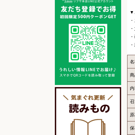
▼
・
・
・
・
名
商
内
召
原
保