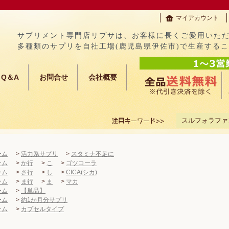
マイアカウント
サプリメント専門店リプサは、お客様に長くご愛用いた
多種類のサプリを自社工場(鹿児島県伊佐市)で生産する
Q＆A
お問合せ
会社概要
スルフォラファ
ーム
>
活力系サプリ
>
スタミナ不足に
ーム
>
か行
>
こ
>
ゴツコーラ
ーム
>
さ行
>
し
>
CICA(シカ)
ーム
>
ま行
>
ま
>
マカ
ーム
>
【単品】
ーム
>
約1か月分サプリ
ーム
>
カプセルタイプ