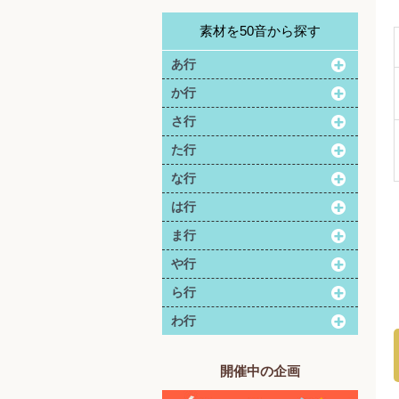
素材を50音から探す
あ行
か行
さ行
た行
な行
は行
ま行
や行
ら行
わ行
開催中の企画