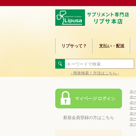
リプサって？
支払い・配送
- 簡単検索！方法はこちら -
ホ
ホ
ホ
ホ
ホ
新規会員登録の方はこちら
ホ
ホ