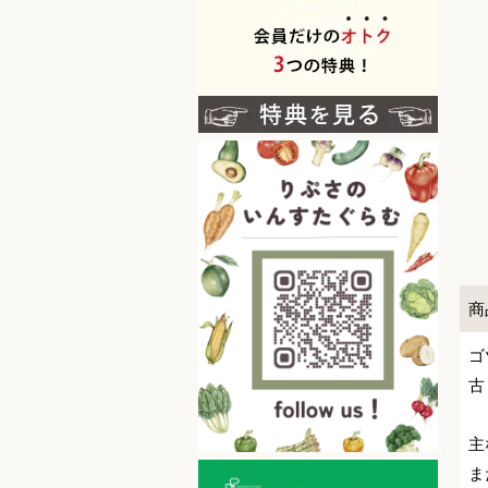
商
ゴ
古
主
ま