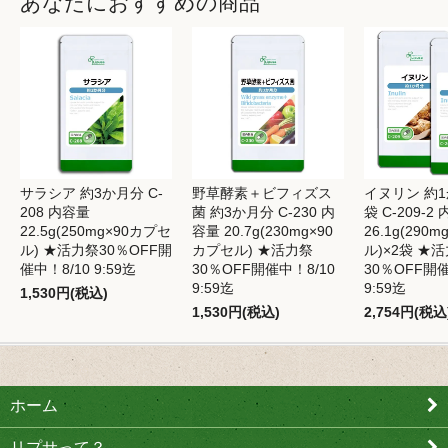
あなたにおすすめの商品
サラシア 約3か月分 C-
野草酵素＋ビフィズス
イヌリン 約1
208 内容量
菌 約3か月分 C-230 内
袋 C-209-2
22.5g(250mg×90カプセ
容量 20.7g(230mg×90
26.1g(290
ル) ★活力祭30％OFF開
カプセル) ★活力祭
ル)×2袋 ★
催中！8/10 9:59迄
30％OFF開催中！8/10
30％OFF開催
9:59迄
9:59迄
1,530円(税込)
1,530円(税込)
2,754円(税込
ホーム
リプサって？