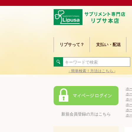
リプサって？
支払い・配送
- 簡単検索！方法はこちら -
ホ
ホ
ホ
ホ
ホ
新規会員登録の方はこちら
ホ