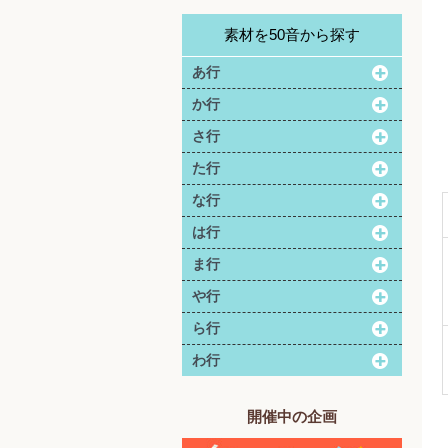
素材を50音から探す
あ行
か行
さ行
た行
な行
は行
ま行
や行
ら行
わ行
開催中の企画