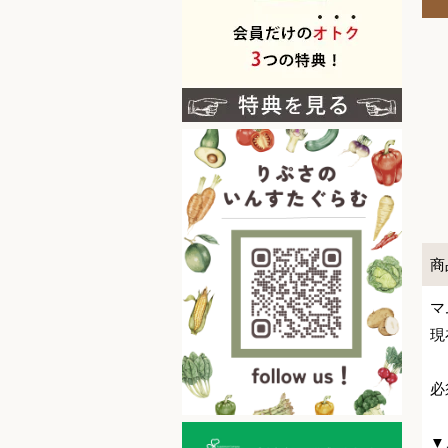
商
マ
現
必
▼