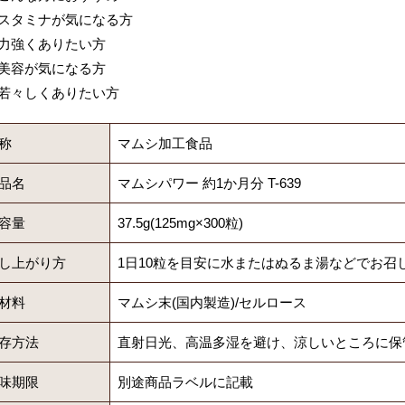
スタミナが気になる方
力強くありたい方
美容が気になる方
若々しくありたい方
称
マムシ加工食品
品名
マムシパワー 約1か月分 T-639
容量
37.5g(125mg×300粒)
し上がり方
1日10粒を目安に水またはぬるま湯などでお召
材料
マムシ末(国内製造)/セルロース
存方法
直射日光、高温多湿を避け、涼しいところに保
味期限
別途商品ラベルに記載