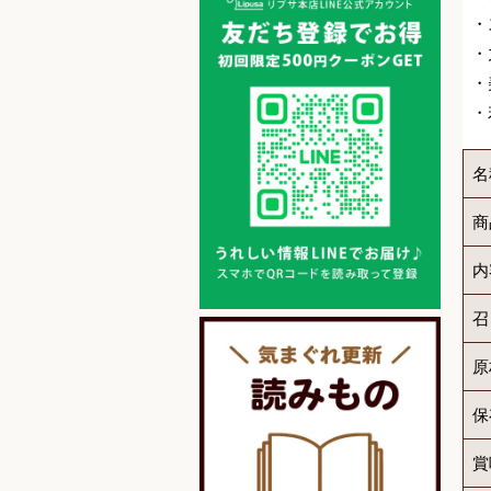
・
・
・
・
名
商
内
召
原
保
賞