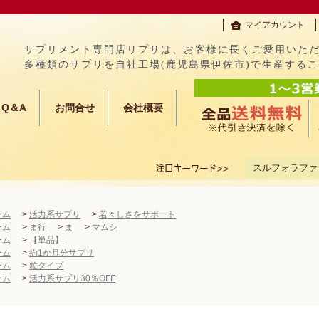
マイアカウント
サプリメント専門店リプサは、お客様に長くご愛用いた
多種類のサプリを自社工場(鹿児島県伊佐市)で生産する
Q＆A
お問合せ
会社概要
スルフォラファ
ーム
>
活力系サプリ
>
若々しさをサポート
ーム
>
ま行
>
ま
>
マムシ
ーム
>
【単品】
ーム
>
約1か月分サプリ
ーム
>
粒タイプ
ーム
>
活力系サプリ30％OFF