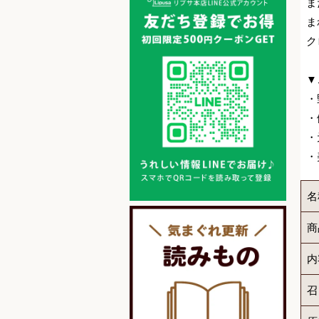
ま
ま
ク
▼
・
・
・
・
名
商
内
召