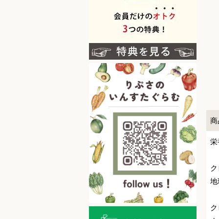
商
栄
ク
地
ク