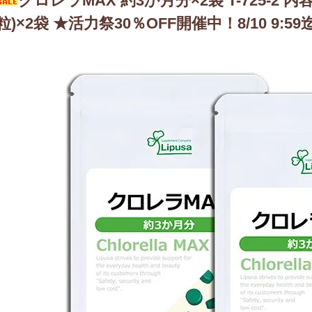
クロレラMAX 約3か月分×2袋 T-725-2 内容量 
粒)×2袋 ★活力祭30％OFF開催中！8/10 9:59