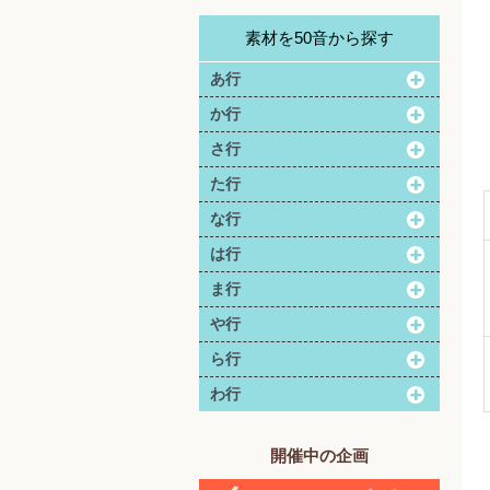
素材を50音から探す
あ行
か行
さ行
た行
な行
は行
ま行
や行
ら行
わ行
開催中の企画