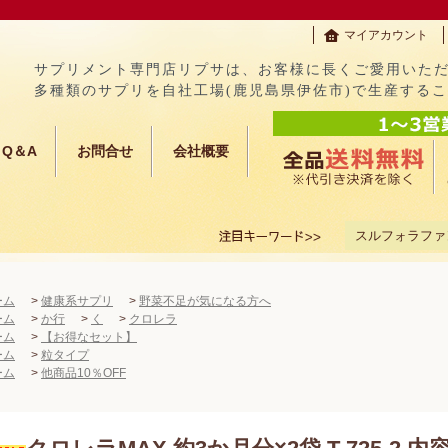
マイアカウント
サプリメント専門店リプサは、お客様に長くご愛用いた
多種類のサプリを自社工場(鹿児島県伊佐市)で生産する
Q＆A
お問合せ
会社概要
スルフォラファ
ーム
>
健康系サプリ
>
野菜不足が気になる方へ
ーム
>
か行
>
く
>
クロレラ
ーム
>
【お得なセット】
ーム
>
粒タイプ
ーム
>
他商品10％OFF