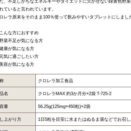
た、不足しがちなエネルギーやダイエットに欠かせない緑黄色野菜
れていると言われています。
ロレラ原末をそのまま100％使って飲みやすいタブレットにしまし
こんな方におすすめ
野菜不足が気になる方
健康が気になる方
元気に過ごしたい方
美容が気になる方
称
クロレラ加工食品
品名
クロレラMAX 約3か月分×2袋 T-725-2
容量
56.25g(125mg×450粒)×2袋
し上がり方
1日5粒を目安に水またはぬるま湯などでお召