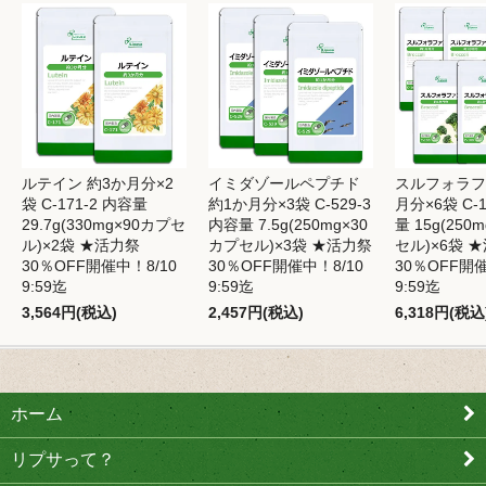
ルテイン 約3か月分×2
イミダゾールペプチド
スルフォラフ
袋 C-171-2 内容量
約1か月分×3袋 C-529-3
月分×6袋 C-1
29.7g(330mg×90カプセ
内容量 7.5g(250mg×30
量 15g(250
ル)×2袋 ★活力祭
カプセル)×3袋 ★活力祭
セル)×6袋 
30％OFF開催中！8/10
30％OFF開催中！8/10
30％OFF開催
9:59迄
9:59迄
9:59迄
3,564円(税込)
2,457円(税込)
6,318円(税込
ホーム
リプサって？