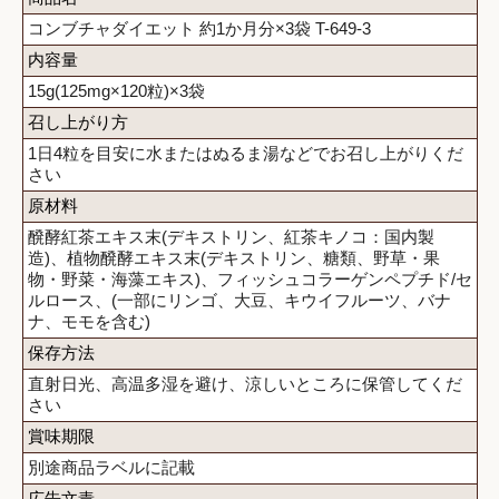
コンブチャダイエット 約1か月分×3袋 T-649-3
内容量
15g(125mg×120粒)×3袋
召し上がり方
1日4粒を目安に水またはぬるま湯などでお召し上がりくだ
さい
原材料
醗酵紅茶エキス末(デキストリン、紅茶キノコ：国内製
造)、植物醗酵エキス末(デキストリン、糖類、野草・果
物・野菜・海藻エキス)、フィッシュコラーゲンペプチド/セ
ルロース、(一部にリンゴ、大豆、キウイフルーツ、バナ
ナ、モモを含む)
保存方法
直射日光、高温多湿を避け、涼しいところに保管してくだ
さい
賞味期限
別途商品ラベルに記載
広告文責