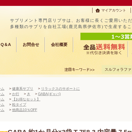
マイアカウント
サプリメント専門店リプサは、お客様に長くご愛用いた
多種類のサプリを自社工場(鹿児島県伊佐市)で生産する
Q＆A
お問合せ
会社概要
スルフォラファ
ーム
>
健康系サプリ
>
リラックスのサポートに
ーム
>
か行
>
き
>
GABA(ギャバ)
ーム
>
【お得なセット】
ーム
>
粒タイプ
ーム
>
他商品10％OFF