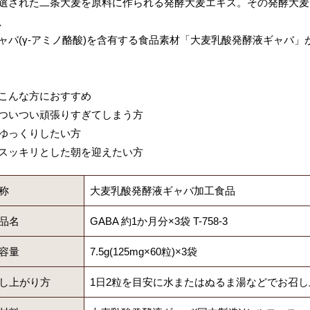
選された二条大麦を原料に作られる発酵大麦エキス。その発酵大麦
、
ャバ(γ-アミノ酪酸)を含有する食品素材「大麦乳酸発酵液ギャバ
こんな方におすすめ
ついつい頑張りすぎてしまう方
ゆっくりしたい方
スッキリとした朝を迎えたい方
称
大麦乳酸発酵液ギャバ加工食品
品名
GABA 約1か月分×3袋 T-758-3
容量
7.5g(125mg×60粒)×3袋
し上がり方
1日2粒を目安に水またはぬるま湯などでお召