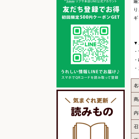
厳
り
ギ
▼
・
・
・
名
商
内
召