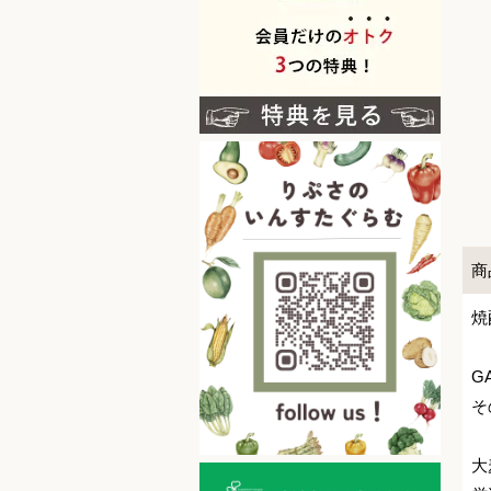
商
焼
G
そ
大