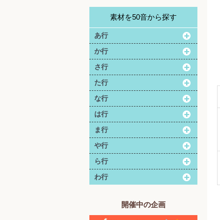
素材を50音から探す
あ行
か行
さ行
た行
な行
は行
ま行
や行
ら行
わ行
開催中の企画