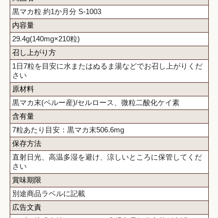
黒マカ粒 約1か月分 S-1003
内容量
29.4g(140mg×210粒)
召し上がり方
1日7粒を目安に水またはぬるま湯などでお召し上がりくだ
さい
原材料
黒マカ末(ペルー産)/セルロース、微粒二酸化ケイ素
含有量
7粒あたり目安：黒マカ末506.6mg
保存方法
直射日光、高温多湿を避け、涼しいところに保管してくだ
さい
賞味期限
別途商品ラベルに記載
広告文責