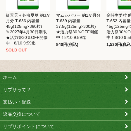
紅景天＋冬虫夏草 約3か
マムシパワー 約1か月分
金時生姜粒 
月分 T-636 内容量
T-639 内容量
T-652 内容量
45g(125mg×360粒)
37.5g(125mg×300粒)
45g(125mg×
※2027年4月30日期限
★活力祭30％OFF開催
活力祭30％O
★活力祭30％OFF開催
中！8/10 9:59迄
中！8/10 9:
中！8/10 9:59迄
840円(税込)
1,530円(税込
SOLD OUT
ホーム
リプサって？
支払い・配送
返品交換について
リプサポイントについて