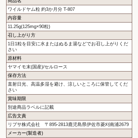
商品名
ワイルドヤム粒 約3か月分 T-807
内容量
11.25g(125mg×90粒)
召し上がり方
1日1粒を目安に水またはぬるま湯などでお召し上がりくだ
さい
原材料
ヤマイモ末(国産)/セルロース
保存方法
直射日光、高温多湿を避け、涼しいところに保管してくだ
さい
賞味期限
別途商品ラベルに記載
広告文責
リプサ株式会社 〒895-2813鹿児島県伊佐市菱刈南浦2679
メーカー(製造者)