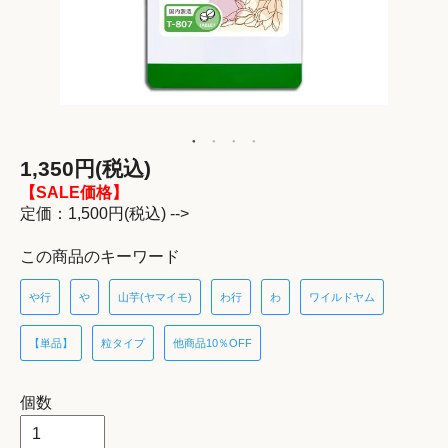
1,350円(税込)
【SALE価格】
定価：1,500円(税込) -->
この商品のキーワード
や行
や
山芋(ヤマイモ)
わ行
わ
ワイルドヤム
【単品】
粒タイプ
他商品10％OFF
個数