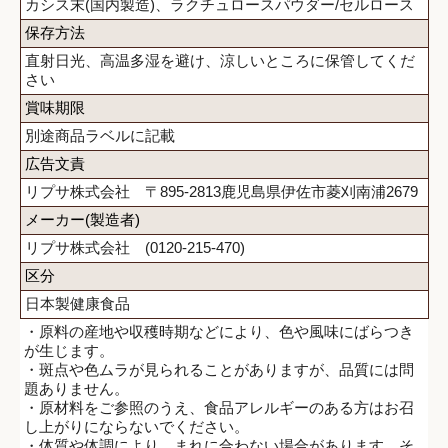
カシス末(国内製造)、ラクチュロースパウダー/セルロース
保存方法
直射日光、高温多湿を避け、涼しいところに保管してくだ
さい
賞味期限
別途商品ラベルに記載
広告文責
リプサ株式会社 〒895-2813鹿児島県伊佐市菱刈南浦2679
メーカー(製造者)
リプサ株式会社 (0120-215-470)
区分
日本製健康食品
・原料の産地や収穫時期などにより、色や風味にばらつき
が生じます。
・斑点や色ムラが見られることがありますが、品質には問
題ありません。
・原材料をご参照のうえ、食品アレルギーのある方はお召
し上がりにならないでください。
・体質や体調により、まれに合わない場合があります。そ