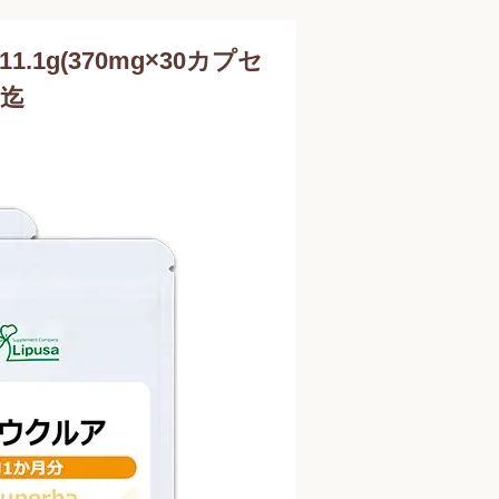
1.1g(370mg×30カプセ
9迄