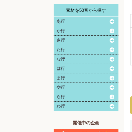
素材を50音から探す
あ行
か行
さ行
た行
な行
は行
ま行
や行
ら行
わ行
開催中の企画