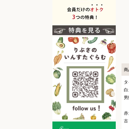
商
タ
白
男
赤
古