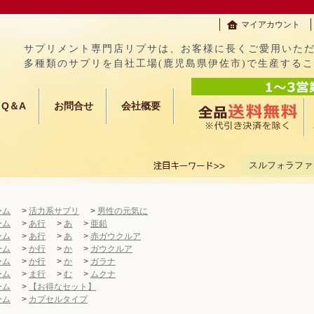
マイアカウント
サプリメント専門店リプサは、お客様に長くご愛用いた
多種類のサプリを自社工場(鹿児島県伊佐市)で生産する
Q＆A
お問合せ
会社概要
スルフォラファ
ーム
>
活力系サプリ
>
男性の元気に
ーム
>
あ行
>
あ
>
亜鉛
ーム
>
あ行
>
あ
>
赤ガウクルア
ーム
>
か行
>
か
>
ガウクルア
ーム
>
か行
>
か
>
ガラナ
ーム
>
ま行
>
む
>
ムクナ
ーム
>
【お得なセット】
ーム
>
カプセルタイプ