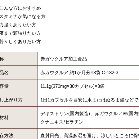
こんな方におすすめ
スタミナが気になる方
力強くありたい方
夜まで頑張りたい方
若々しくありたい方
称
赤ガウクルア加工食品
品名
赤ガウクルア 約1か月分×3袋 C-182-3
容量
11.1g(370mg×30カプセル)×3袋
し上がり方
1日1カプセルを目安に水またはぬるま湯など
デキストリン(国内製造)、赤ガウクルア末(国
材料
クナエキス/ゼラチン
存方法
直射日光、高温多湿を避け、涼しいところに保