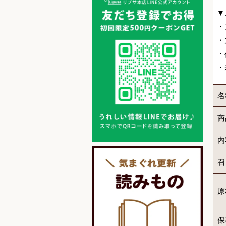
▼
・
・
・
・
名
商
内
召
原
保