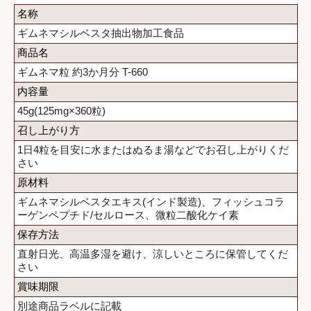
名称
ギムネマシルベスタ抽出物加工食品
商品名
ギムネマ粒 約3か月分 T-660
内容量
45g(125mg×360粒)
召し上がり方
1日4粒を目安に水またはぬるま湯などでお召し上がりくだ
さい
原材料
ギムネマシルベスタエキス(インド製造)、フィッシュコラ
ーゲンペプチド/セルロース、微粒二酸化ケイ素
保存方法
直射日光、高温多湿を避け、涼しいところに保管してくだ
さい
賞味期限
別途商品ラベルに記載