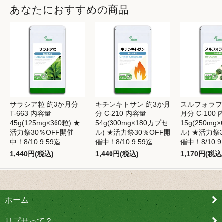
あなたにおすすめの商品
サラシア粒 約3か月分
キチンキトサン 約3か月
スルフォラフ
T-663 内容量
分 C-210 内容量
月分 C-100
45g(125mg×360粒) ★
54g(300mg×180カプセ
15g(250mg
活力祭30％OFF開催
ル) ★活力祭30％OFF開
ル) ★活力祭
中！8/10 9:59迄
催中！8/10 9:59迄
催中！8/10 9
1,440円(税込)
1,440円(税込)
1,170円(税込
ホーム
リプサって？