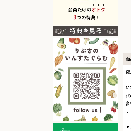
商
健
M
代
多
テ
▼