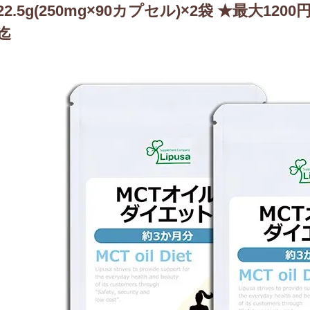
22.5g(250mg×90カプセル)×2袋 ★最大1200
迄