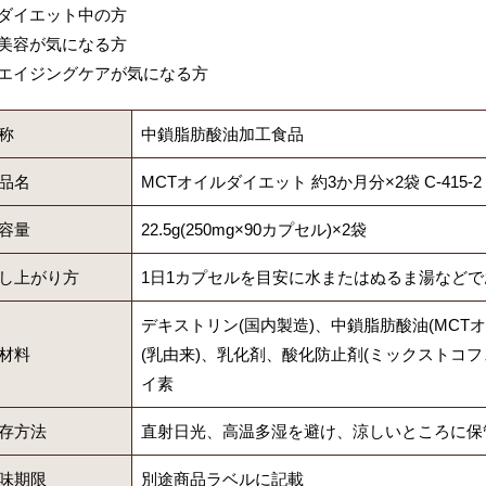
ダイエット中の方
美容が気になる方
エイジングケアが気になる方
称
中鎖脂肪酸油加工食品
品名
MCTオイルダイエット 約3か月分×2袋 C-415-2
容量
22.5g(250mg×90カプセル)×2袋
し上がり方
1日1カプセルを目安に水またはぬるま湯など
デキストリン(国内製造)、中鎖脂肪酸油(MCT
材料
(乳由来)、乳化剤、酸化防止剤(ミックストコ
イ素
存方法
直射日光、高温多湿を避け、涼しいところに保
味期限
別途商品ラベルに記載