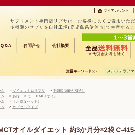
マイアカウント
サプリメント専門店リプサは、お客様に長くご愛用いた
多種類のサプリを自社工場(鹿児島県伊佐市)で生産する
Q＆A
お問合せ
会社概要
スルフォラファ
ーム
>
ダイエット系サプリ
>
中鎖脂肪酸の補給に
ーム
>
あ行
>
え
>
MCTオイル
ーム
>
【お得なセット】
ーム
>
カプセルタイプ
MCTオイルダイエット 約3か月分×2袋 C-415