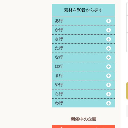
素材を50音から探す
あ行
か行
さ行
た行
な行
は行
ま行
や行
ら行
わ行
開催中の企画