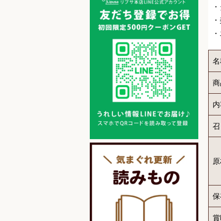
・
・
・
名
商
内
召
原
保
賞