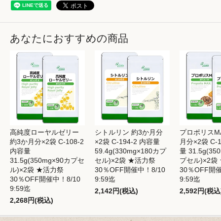
あなたにおすすめの商品
高純度ローヤルゼリー
シトルリン 約3か月分
プロポリスMA
約3か月分×2袋 C-108-2
×2袋 C-194-2 内容量
月分×2袋 C-1
内容量
59.4g(330mg×180カプ
量 31.5g(35
31.5g(350mg×90カプセ
セル)×2袋 ★活力祭
プセル)×2袋
ル)×2袋 ★活力祭
30％OFF開催中！8/10
30％OFF開催
30％OFF開催中！8/10
9:59迄
9:59迄
9:59迄
2,142円(税込)
2,592円(税込
2,268円(税込)