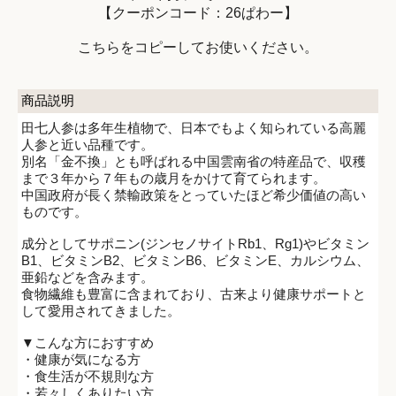
【クーポンコード：26ぱわー】
こちらをコピーしてお使いください。
商品説明
田七人参は多年生植物で、日本でもよく知られている高麗
人参と近い品種です。
別名「金不換」とも呼ばれる中国雲南省の特産品で、収穫
まで３年から７年もの歳月をかけて育てられます。
中国政府が長く禁輸政策をとっていたほど希少価値の高い
ものです。
成分としてサポニン(ジンセノサイトRb1、Rg1)やビタミン
B1、ビタミンB2、ビタミンB6、ビタミンE、カルシウム、
亜鉛などを含みます。
食物繊維も豊富に含まれており、古来より健康サポートと
して愛用されてきました。
▼こんな方におすすめ
・健康が気になる方
・食生活が不規則な方
・若々しくありたい方