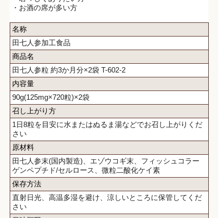
・お酒の席が多い方
名称
田七人参加工食品
商品名
田七人参粒 約3か月分×2袋 T-602-2
内容量
90g(125mg×720粒)×2袋
召し上がり方
1日8粒を目安に水またはぬるま湯などでお召し上がりくだ
さい
原材料
田七人参末(国内製造)、エゾウコギ末、フィッシュコラー
ゲンペプチド/セルロース、微粒二酸化ケイ素
保存方法
直射日光、高温多湿を避け、涼しいところに保管してくだ
さい