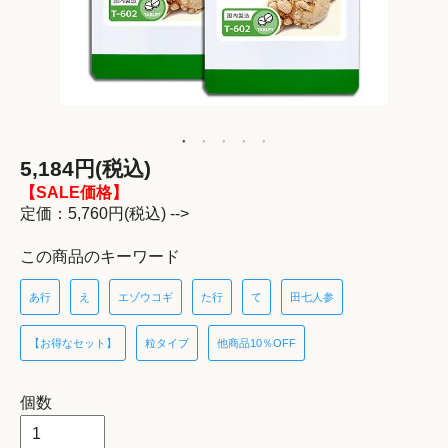
5,184円(税込)
【SALE価格】
定価：5,760円(税込) -->
この商品のキーワード
あ行
え
エゾウコギ
た行
て
田七人参
【お得なセット】
粒タイプ
他商品10％OFF
個数