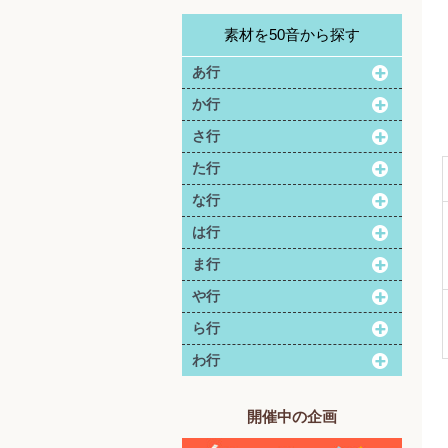
素材を50音から探す
あ行
か行
さ行
た行
な行
は行
ま行
や行
ら行
わ行
開催中の企画