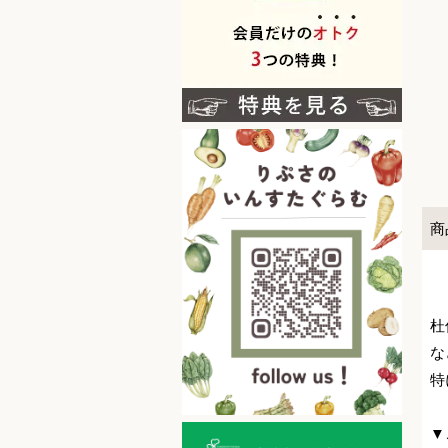
商
杜
な
特
▼