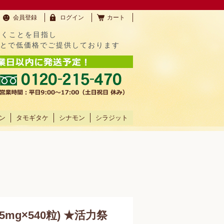
会員登録
ログイン
カート
だくことを目指し
ことで低価格でご提供しております
ン
タモギタケ
シナモン
シラジット
25mg×540粒) ★活力祭