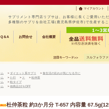
マイアカウント
サプリメント専門店リプサは、お客様に長くご愛用いた
多種類のサプリを自社工場(鹿児島県伊佐市)で生産する
Q＆A
お問合せ
会社概要
スルフォラファ
ーム
>
ダイエット系サプリ
>
食生活の乱れが気になる方に
ーム
>
た行
>
と
>
杜仲茶
ーム
>
粒タイプ
ーム
>
他商品10％OFF
杜仲茶粒 約3か月分 T-657 内容量 67.5g(1