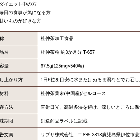
ダイエット中の方
毎日の食事が気になる方
甘いものが好きな方
称
杜仲茶加工食品
品名
杜仲茶粒 約3か月分 T-657
容量
67.5g(125mg×540粒)
し上がり方
1日6粒を目安に水またはぬるま湯などでお召
材料
杜仲茶葉末(中国産)/セルロース
存方法
直射日光、高温多湿を避け、涼しいところに保
味期限
別途商品ラベルに記載
告文責
リプサ株式会社 〒895-2813鹿児島県伊佐市菱