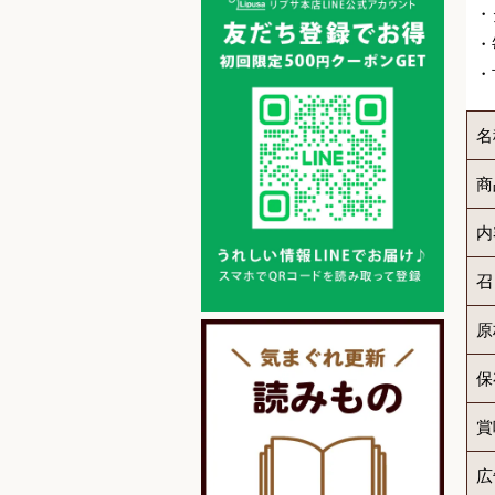
・
・
・
名
商
内
召
原
保
賞
広