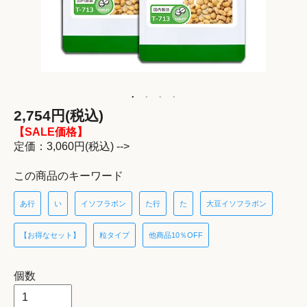
2,754円(税込)
【SALE価格】
定価：3,060円(税込) -->
この商品のキーワード
あ行
い
イソフラボン
た行
た
大豆イソフラボン
【お得なセット】
粒タイプ
他商品10％OFF
個数