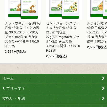
ナットウキナーゼ 約3か
セントジョーンズワー
ルテイン粒 
月分×2袋 C-114-2 内容
ト 約3か月分×2袋 C-
×2袋 T-623
量 30.6g(340mg×90カ
215-2 内容量
45g(125mg×
プセル)×2袋 ★活力祭
27g(300mg×90カプセ
袋 ★活力祭3
30％OFF開催中！8/10
ル)×2袋 ★活力祭
催中！8/10 9
9:59迄
30％OFF開催中！8/10
2,592円(税込
9:59迄
2,754円(税込)
2,592円(税込)
ホーム
リプサって？
支払い・配送