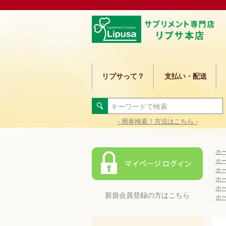
リプサって？
支払い・配送
- 簡単検索！方法はこちら -
ホ
ホ
ホ
ホ
ホ
新規会員登録の方はこちら
ホ