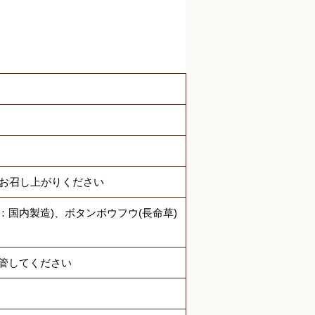
でお召し上がりください
：国内製造)、ボタンボウフウ(長命草)
管してください