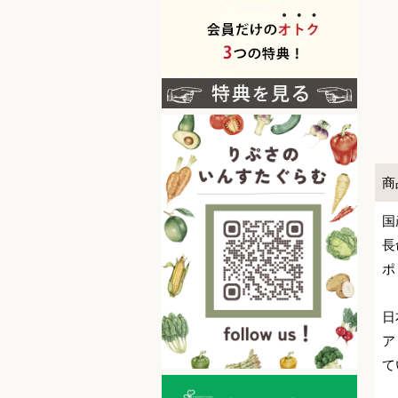
商
国
長
ポ
日
ア
て