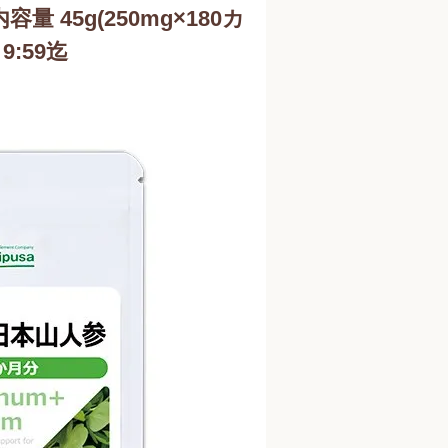
量 45g(250mg×180カ
9:59迄