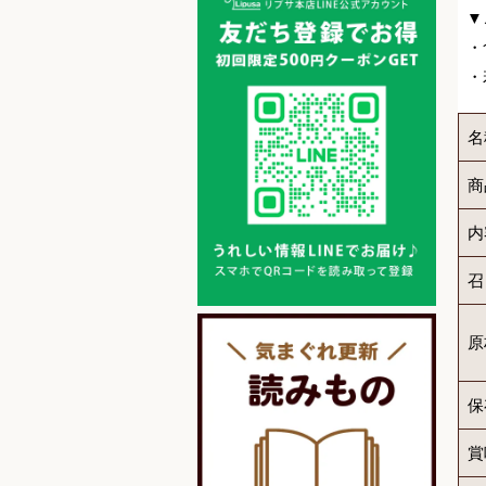
▼
・
・
名
商
内
召
原
保
賞