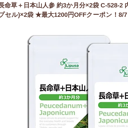
長命草＋日本山人参 約3か月分×2袋 C-528-2 内容
プセル)×2袋 ★最大1200円OFFクーポン！8/7 