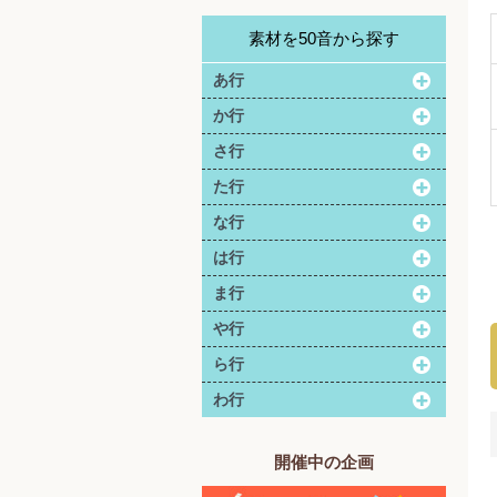
素材を50音から探す
あ行
か行
さ行
た行
な行
は行
ま行
や行
ら行
わ行
開催中の企画