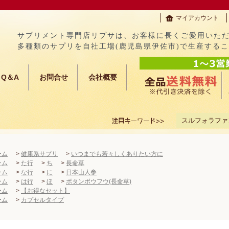
マイアカウント
サプリメント専門店リプサは、お客様に長くご愛用いた
多種類のサプリを自社工場(鹿児島県伊佐市)で生産する
Q＆A
お問合せ
会社概要
スルフォラファ
ーム
>
健康系サプリ
>
いつまでも若々しくありたい方に
ーム
>
た行
>
ち
>
長命草
ーム
>
な行
>
に
>
日本山人参
ーム
>
は行
>
ほ
>
ボタンボウフウ(長命草)
ーム
>
【お得なセット】
ーム
>
カプセルタイプ