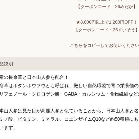
【クーポンコード：26めだか】
★8,000円以上で1,200円OFF！
【クーポンコード：26すいそう
こちらをコピーしてお使いくださ
品説明
産の長命草と日本山人参を配合！
命草はボタンボウフウとも呼ばれ、厳しい自然環境で育つ栄養価の
リフェノール・クロロゲン酸・GABA・カルシウム・食物繊維な
本山人参は見た目が高麗人参と似ていることから、日本山人参と名
ミノ酸、ビタミン、ミネラル、コエンザイムQ10など約50種類に
います。