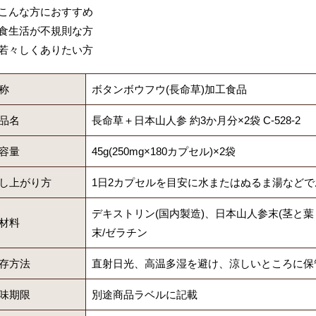
こんな方におすすめ
食生活が不規則な方
若々しくありたい方
称
ボタンボウフウ(長命草)加工食品
品名
長命草＋日本山人参 約3か月分×2袋 C-528-2
容量
45g(250mg×180カプセル)×2袋
し上がり方
1日2カプセルを目安に水またはぬるま湯など
デキストリン(国内製造)、日本山人参末(茎と葉
材料
末/ゼラチン
存方法
直射日光、高温多湿を避け、涼しいところに保
味期限
別途商品ラベルに記載